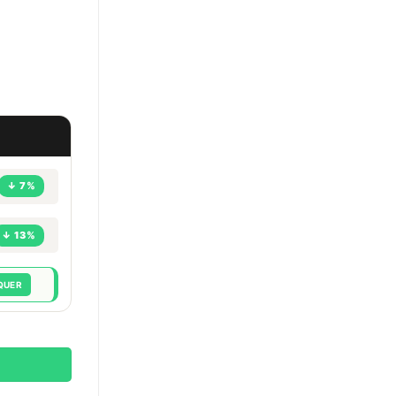
↓ 7%
↓ 13%
QUER
 prédécoupées pour chicha - El Badia