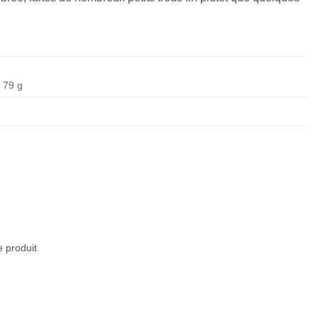
79 g
e produit