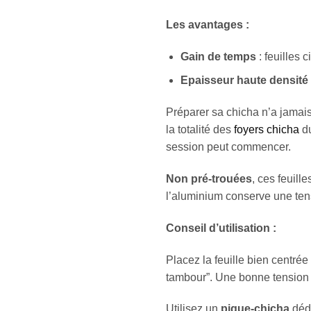
Les avantages :
Gain de temps
: feuilles 
Epaisseur haute densité
Préparer sa chicha n’a jamai
la totalité des
foyers chicha
du
session peut commencer.
Non pré-trouées
, ces feuill
l’aluminium conserve une tensi
Conseil d’utilisation :
Placez la feuille bien centrée
tambour”. Une bonne tension 
Utilisez un
pique-chicha
dédi