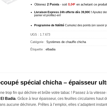
Obtenez
2
Points
- soit
0,04
€
en achetant ce produi
Livraison Express 24h offerte dès 39,90€ !
Ajoutez des
panier et profitez-en!
Programme de fidélité
Cumulez des points (
en savoir p
UGS :
1.7.673
Catégorie :
Systèmes de chauffe chicha
Étiquette :
elbadia
oupé spécial chicha – épaisseur ultr
ne trop fin qui déchire et brûle votre tabac ! Passez à la vitess
e
El Badia
. Grâce à leur épaisseur, ces feuilles circulaires haut
ans aucune déchirure. Prêtes à l’emploi, elles s’adaptent instant