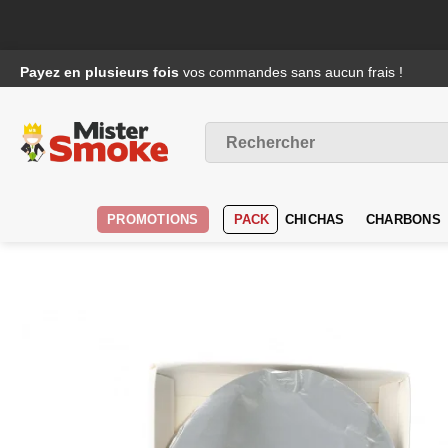
Passer
Payez en plusieurs fois
vos commandes sans aucun frais !
au
contenu
Recherche
pour :
PROMOTIONS
PACK
CHICHAS
CHARBONS