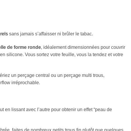
rels
sans jamais s’affaisser ni brûler le tabac.
uelle de forme ronde
, idéalement dimensionnées pour couvrir
n silicone. Vous sortez votre feuille, vous la tendez et votre
éfériez un perçage central ou un perçage multi trous,
irflow irréprochable.
ut en lissant avec l’autre pour obtenir un effet “peau de
brée, faites de nombreux petits trous fin plutôt que quelques