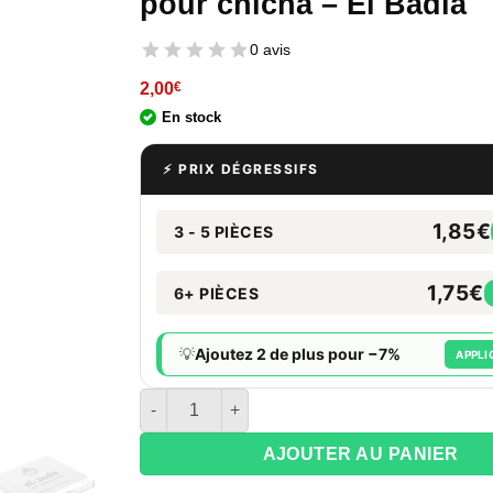
pour chicha – El Badia
0 avis
2,00
€
En stock
⚡ PRIX DÉGRESSIFS
1,85€
3 - 5 PIÈCES
1,75€
6+ PIÈCES
💡
Ajoutez 2 de plus pour −7%
APPLI
quantité de Paquet de 50 feuilles d'aluminium
AJOUTER AU PANIER