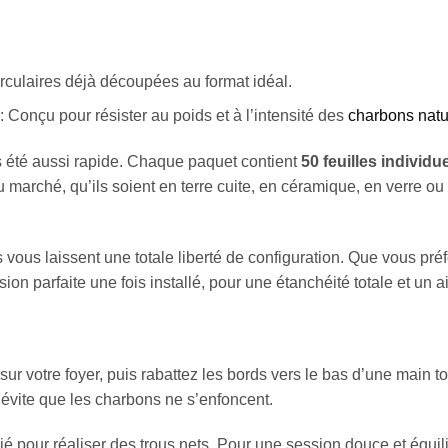
circulaires déjà découpées au format idéal.
: Conçu pour résister au poids et à l’intensité des
charbons natu
s été aussi rapide. Chaque paquet contient
50 feuilles individ
 marché, qu’ils soient en terre cuite, en céramique, en verre ou e
es vous laissent une totale liberté de configuration. Que vous pr
on parfaite une fois installé, pour une étanchéité totale et un a
 sur votre foyer, puis rabattez les bords vers le bas d’une main to
évite que les charbons ne s’enfoncent.
é pour réaliser des trous nets. Pour une session douce et équili