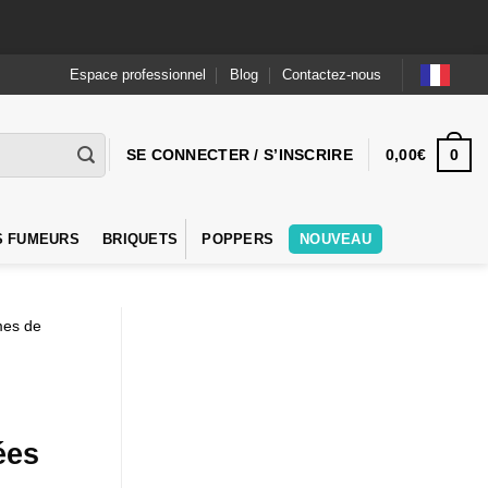
Espace professionnel
Blog
Contactez-nous
0
SE CONNECTER / S’INSCRIRE
0,00
€
S FUMEURS
BRIQUETS
POPPERS
NOUVEAU
mes de
ées