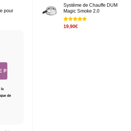
basé sur
Système de Chauffe DUM
notation
fe pour
Magic Smoke 2.0
client
Noté
1
5
sur
19,90
€
5 basé sur
notation
client
 la
tique de