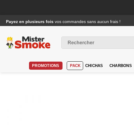
Passer
Payez en plusieurs fois
vos commandes sans aucun frais !
au
contenu
Recherche
pour :
PROMOTIONS
PACK
CHICHAS
CHARBONS