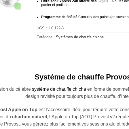
Livraison Express 24h offerte dès 39,90€ !
Ajoutez des
panier et profitez-en!
Programme de fidélité
Cumulez des points (
en savoir p
UGS :
1.6.122-3
Catégorie :
Systèmes de chauffe chicha
Système de chauffe Provos
sion du célèbre
système de chauffe chicha
en forme de pomme! 
design revisité pour toujours plus de chauffe, d’int
ost Apple on Top
est l’accessoire idéal pour réduire votre co
vec du
charbon naturel
, l’Apple on Top (AOT) Provost v2 régule
fe Provost, vous gérerez plus facilement vos sessions alu et r