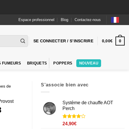
Espace professionnel
Blog
Contactez-nous
0
SE CONNECTER / S’INSCRIRE
0,00
€
S FUMEURS
BRIQUETS
POPPERS
NOUVEAU
S’associe bien avec
mes de
Provost
Système de chauffe AOT
3
Perch
Noté
1
4
24,90
€
sur 5