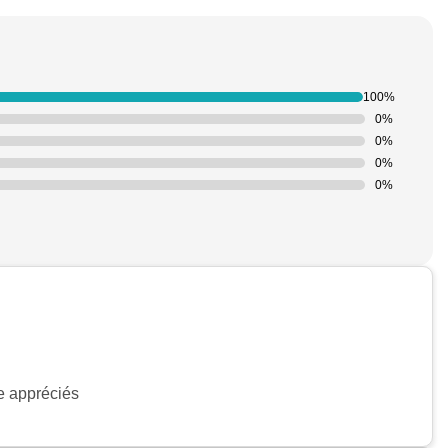
100%
0%
0%
0%
0%
le appréciés