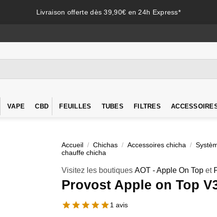
Livraison offerte dès 39,90€ en 24h Express*
VAPE
CBD
FEUILLES
TUBES
FILTRES
ACCESSOIRE
Accueil
/
Chichas
/
Accessoires chicha
/
Systè
chauffe chicha
Visitez les boutiques
AOT - Apple On Top
et
Provost Apple on Top V
1 avis