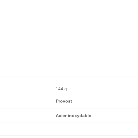
144 g
Provost
Acier inoxydable