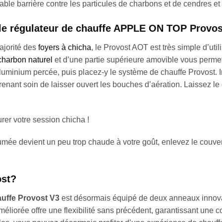
ble barrière contre les particules de charbons et de cendres et
e régulateur de chauffe APPLE ON TOP Provos
ajorité des
foyers à chicha
, le Provost AOT est très simple d’util
charbon naturel
et d’une partie supérieure amovible vous perme
d’aluminium percée, puis placez-y le système de chauffe Provost. 
renant soin de laisser ouvert les bouches d’aération. Laissez le
rer votre session chicha !
mée devient un peu trop chaude à votre goût, enlevez le couverc
ost?
uffe Provost V3
est désormais équipé de deux anneaux innovan
éliorée offre une flexibilité sans précédent, garantissant une comp