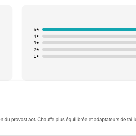
5
4
3
2
1
on du provost aot. Chauffe plus équilibrée et adaptateurs de tail