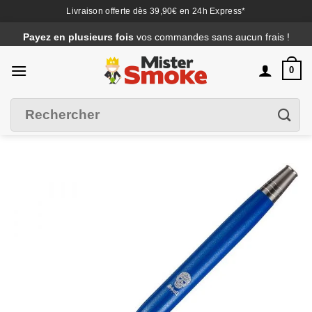
Livraison offerte dès 39,90€ en 24h Express*
Passer
Payez en plusieurs fois
vos commandes sans aucun frais !
au
contenu
0
Recherche
Filtrer
pour :