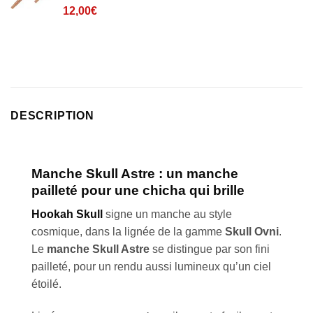
Noté
3
4
12,00
€
sur 5
basé sur
notations
client
DESCRIPTION
Manche Skull Astre : un manche
pailleté pour une chicha qui brille
Hookah Skull
signe un manche au style
cosmique, dans la lignée de la gamme
Skull Ovni
.
Le
manche Skull Astre
se distingue par son fini
pailleté, pour un rendu aussi lumineux qu’un ciel
étoilé.