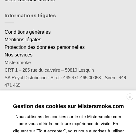
Informations légales
Conditions générales
Mentions légales
Protection des données personnelles
Nos services
Mistersmoke
CRT 1 – 285 rue du calvaire – 59810 Lesquin
SA Royal Distribution - Siret : 449 471 465 00053 - Siren : 449
471 465
Contact : notre équipe d’experts est joignable par email
X
sav@mistersmoke.com ou par téléphone au 03 20 90 56 55 du
Gestion des cookies sur Mistersmoke.com
lundi au vendredi de 9h à 17h.
Nous utilisons des cookies sur le site Mistersmoke.com
pour vous offrir la meilleure expérience de visite. En
Credit
MasterCard
Apple
Bank
Visa
Visa
Maes
cliquant sur "Tout accepter", vous nous autorisez à utiliser