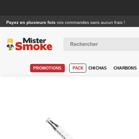
Passer
Payez en plusieurs fois
vos commandes sans aucun frais !
au
contenu
Recherche
pour :
PROMOTIONS
PACK
CHICHAS
CHARBONS