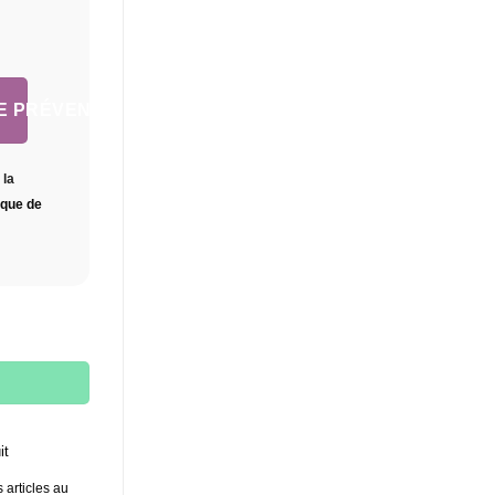
E PRÉVENIR
 la
tique de
it
 articles au