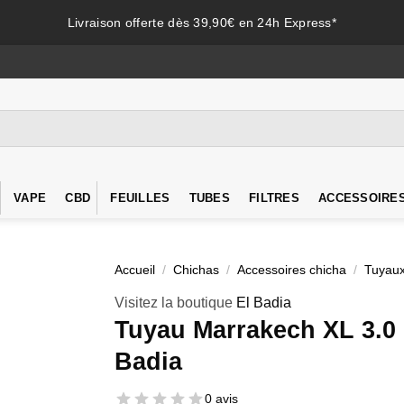
Livraison offerte dès 39,90€ en 24h Express*
VAPE
CBD
FEUILLES
TUBES
FILTRES
ACCESSOIRE
Accueil
/
Chichas
/
Accessoires chicha
/
Tuyaux
Visitez la boutique
El Badia
Tuyau Marrakech XL 3.0 
Badia
0 avis