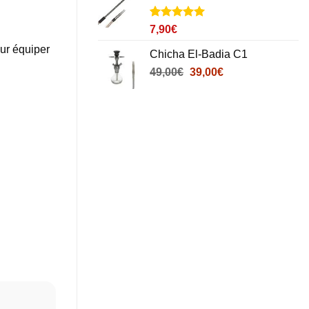
Noté
2
5
sur
7,90
€
5 basé sur
ur équiper
notations
Chicha El-Badia C1
client
Le
Le
49,00
€
39,00
€
prix
prix
initial
actuel
était :
est :
49,00€.
39,00€.