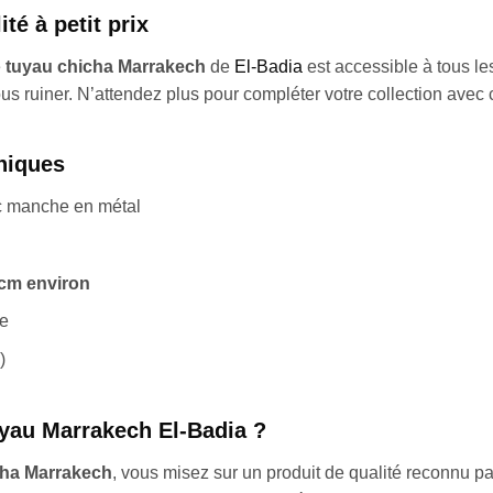
té à petit prix
e
tuyau chicha Marrakech
de
El-Badia
est accessible à tous les
s ruiner. N’attendez plus pour compléter votre collection avec ce
niques
c manche en métal
cm environ
e
)
uyau Marrakech El-Badia ?
cha Marrakech
, vous misez sur un produit de qualité reconnu par