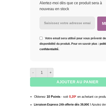
Alertez-moi dès que ce produit sera à
nouveau en stock
M
Votre email sera utilisé pour vous prévenir de
disponibilité du produit. Pour en savoir plus :
poli
confidentialité
.
quantité de Tuyau Marrakech XL 3.0 El-Badia
AJOUTER AU PANIER
Obtenez
10
Points
- soit
0,20
€
en achetant ce produ
Livraison Express 24h offerte dès 39,90€ !
Ajoutez des