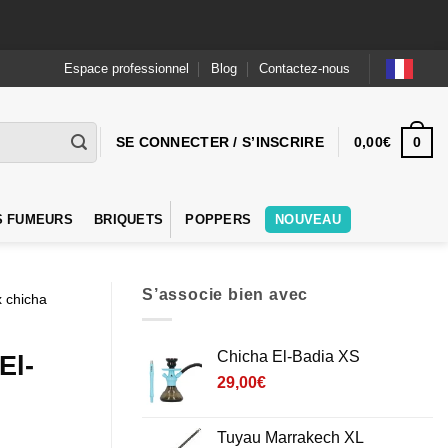
Espace professionnel
Blog
Contactez-nous
0
SE CONNECTER / S’INSCRIRE
0,00
€
S FUMEURS
BRIQUETS
POPPERS
NOUVEAU
S’associe bien avec
 chicha
Chicha El-Badia XS
El-
29,00
€
Tuyau Marrakech XL