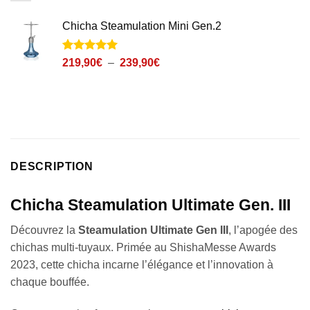
Chicha Steamulation Mini Gen.2
Noté
3
5
sur
Plage
219,90
€
–
239,90
€
5 basé sur
de
notations
prix :
client
219,90€
à
239,90€
DESCRIPTION
Chicha Steamulation Ultimate Gen. III
Découvrez la
Steamulation Ultimate Gen III
, l’apogée des
chichas multi-tuyaux. Primée au ShishaMesse Awards
2023, cette chicha incarne l’élégance et l’innovation à
chaque bouffée.