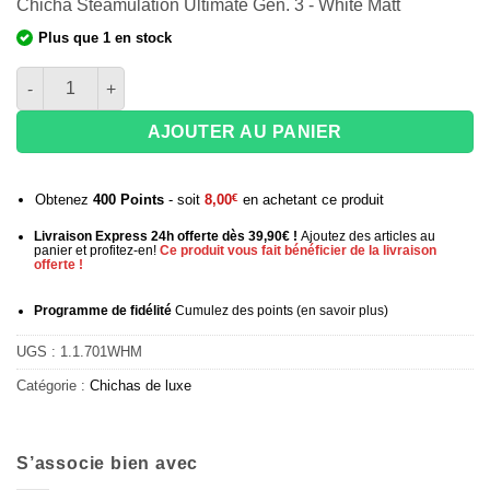
Chicha Steamulation Ultimate Gen. 3 - White Matt
Plus que 1 en stock
quantité de Chicha Steamulation Ultimate Gen. 3
AJOUTER AU PANIER
Obtenez
400
Points
- soit
8,00
€
en achetant ce produit
Livraison Express 24h offerte dès 39,90€ !
Ajoutez des articles au
panier et profitez-en!
Ce produit vous fait bénéficier de la livraison
offerte !
Programme de fidélité
Cumulez des points (
en savoir plus
)
UGS :
1.1.701WHM
Catégorie :
Chichas de luxe
S’associe bien avec