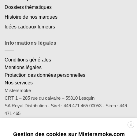
Dossiers thématiques
Histoire de nos marques
Idées cadeaux fumeurs
Informations légales
Conditions générales
Mentions légales
Protection des données personnelles
Nos services
Mistersmoke
CRT 1 – 285 rue du calvaire – 59810 Lesquin
SA Royal Distribution - Siret : 449 471 465 00053 - Siren : 449
471 465
Contact : notre équipe d’experts est joignable par email
X
sav@mistersmoke.com ou par téléphone au 03 20 90 56 55 du
Gestion des cookies sur Mistersmoke.com
lundi au vendredi de 9h à 17h.