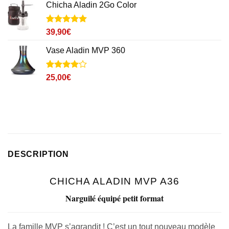
Chicha Aladin 2Go Color
était :
est :
49,00€.
39,00€.
Noté
3
5
sur
39,90
€
5 basé sur
notations
Vase Aladin MVP 360
client
Noté
3
4
25,00
€
sur 5
basé sur
notations
client
DESCRIPTION
CHICHA ALADIN MVP A36
Narguilé équipé petit format
La famille MVP s’agrandit ! C’est un tout nouveau modèle