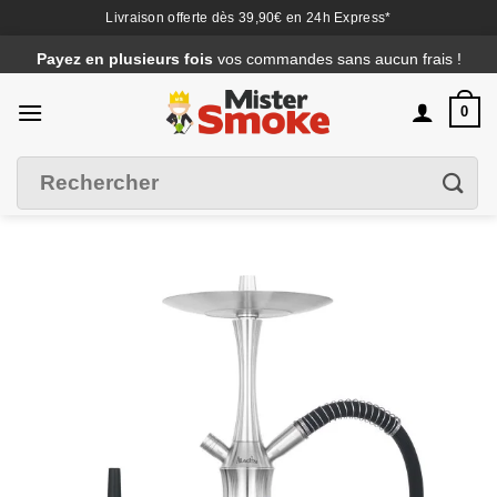
Livraison offerte dès 39,90€ en 24h Express*
Passer
Payez en plusieurs fois
vos commandes sans aucun frais !
au
contenu
0
Recherche
Filtrer
pour :