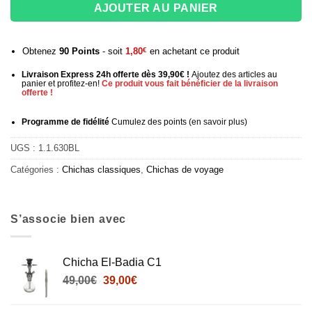
AJOUTER AU PANIER
Obtenez
90
Points
- soit
1,80
€
en achetant ce produit
Livraison Express 24h offerte dès 39,90€ !
Ajoutez des articles au
panier et profitez-en!
Ce produit vous fait bénéficier de la livraison
offerte !
Programme de fidélité
Cumulez des points (
en savoir plus
)
UGS :
1.1.630BL
Catégories :
Chichas classiques
,
Chichas de voyage
S’associe bien avec
Chicha El-Badia C1
Le
Le
49,00
€
39,00
€
prix
prix
initial
actuel