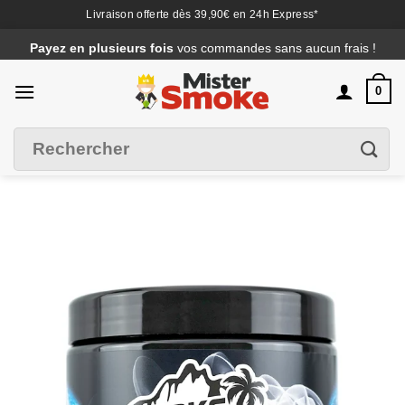
Livraison offerte dès 39,90€ en 24h Express*
Passer
Payez en plusieurs fois
vos commandes sans aucun frais !
au
contenu
0
Recherche
Filtrer
pour :