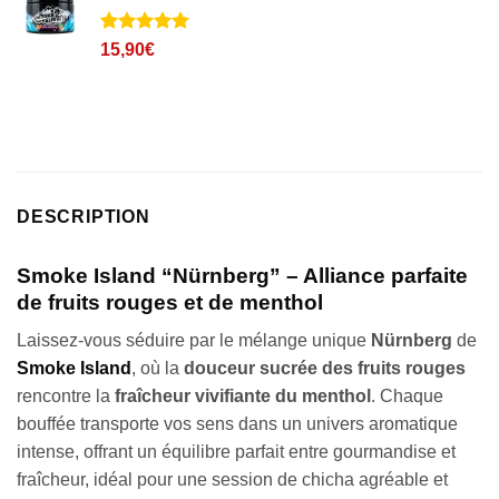
Noté
1
5
sur
15,90
€
5 basé sur
notation
client
DESCRIPTION
Smoke Island “Nürnberg” – Alliance parfaite
de fruits rouges et de menthol
Laissez-vous séduire par le mélange unique
Nürnberg
de
Smoke Island
, où la
douceur sucrée des fruits rouges
rencontre la
fraîcheur vivifiante du menthol
. Chaque
bouffée transporte vos sens dans un univers aromatique
intense, offrant un équilibre parfait entre gourmandise et
fraîcheur, idéal pour une session de chicha agréable et