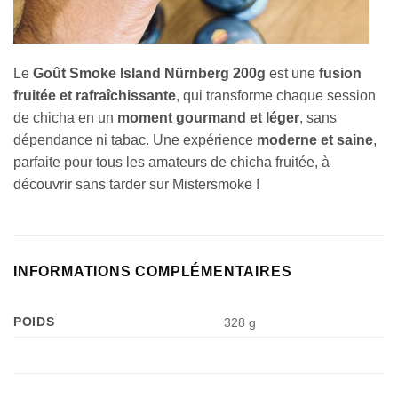
Le
Goût Smoke Island Nürnberg 200g
est une
fusion
fruitée et rafraîchissante
, qui transforme chaque session
Appliquer les filtres
de chicha en un
moment gourmand et léger
, sans
dépendance ni tabac. Une expérience
moderne et saine
,
parfaite pour tous les amateurs de chicha fruitée, à
découvrir sans tarder sur Mistersmoke !
INFORMATIONS COMPLÉMENTAIRES
POIDS
328 g