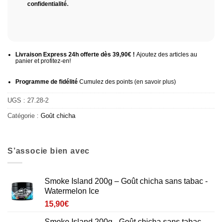
confidentialité
.
Livraison Express 24h offerte dès 39,90€ !
Ajoutez des articles au
panier et profitez-en!
Programme de fidélité
Cumulez des points (
en savoir plus
)
UGS :
27.28-2
Catégorie :
Goût chicha
S’associe bien avec
Smoke Island 200g – Goût chicha sans tabac -
Watermelon Ice
15,90
€
Smoke Island 200g - Goût chicha sans tabac -