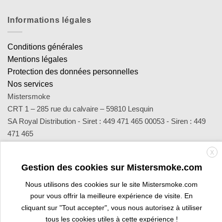
Informations légales
Conditions générales
Mentions légales
Protection des données personnelles
Nos services
Mistersmoke
CRT 1 – 285 rue du calvaire – 59810 Lesquin
SA Royal Distribution - Siret : 449 471 465 00053 - Siren : 449
471 465
Contact : notre équipe d’experts est joignable par email
X
sav@mistersmoke.com ou par téléphone au 03 20 90 56 55 du
Gestion des cookies sur Mistersmoke.com
lundi au vendredi de 9h à 17h.
Nous utilisons des cookies sur le site Mistersmoke.com
pour vous offrir la meilleure expérience de visite. En
Credit
MasterCard
Apple
Bank
Visa
Visa
Maes
cliquant sur "Tout accepter", vous nous autorisez à utiliser
Card
Pay
Transfer
Electron
tous les cookies utiles à cette expérience !