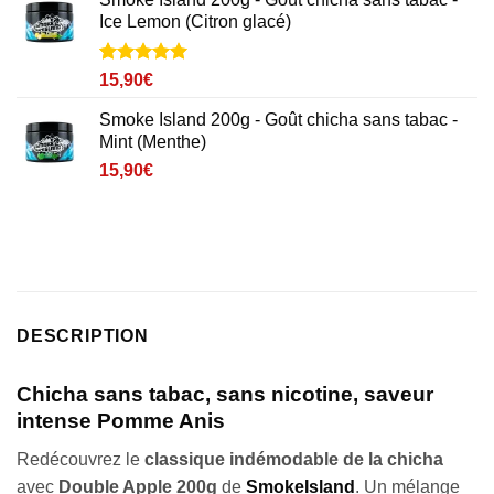
Ice Lemon (Citron glacé)
Noté
1
5
sur
15,90
€
5 basé sur
notation
Smoke Island 200g - Goût chicha sans tabac -
client
Mint (Menthe)
15,90
€
DESCRIPTION
Chicha sans tabac, sans nicotine, saveur
intense Pomme Anis
Redécouvrez le
classique indémodable de la chicha
avec
Double Apple 200g
de
SmokeIsland
. Un mélange