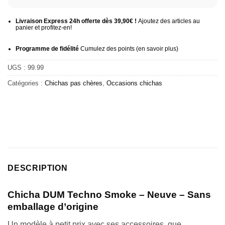
Livraison Express 24h offerte dès 39,90€ !
Ajoutez des articles au
panier et profitez-en!
Programme de fidélité
Cumulez des points (
en savoir plus
)
UGS :
99.99
Catégories :
Chichas pas chères
,
Occasions chichas
DESCRIPTION
Chicha DUM Techno Smoke – Neuve – Sans
emballage d’origine
Un modèle à petit prix avec ses accessoires, que