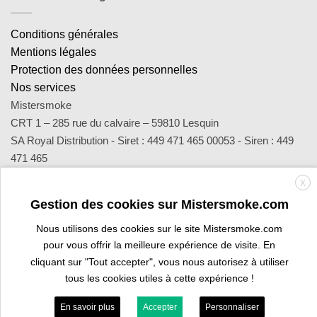
Conditions générales
Mentions légales
Protection des données personnelles
Nos services
Mistersmoke
CRT 1 – 285 rue du calvaire – 59810 Lesquin
SA Royal Distribution - Siret : 449 471 465 00053 - Siren : 449
471 465
Contact : notre équipe d’experts est joignable par email
X
sav@mistersmoke.com ou par téléphone au 03 20 90 56 55 du
Gestion des cookies sur Mistersmoke.com
lundi au vendredi de 9h à 17h.
Nous utilisons des cookies sur le site Mistersmoke.com
pour vous offrir la meilleure expérience de visite. En
Credit
MasterCard
Apple
Bank
Visa
Visa
Maes
cliquant sur "Tout accepter", vous nous autorisez à utiliser
Card
Pay
Transfer
Electron
tous les cookies utiles à cette expérience !
ESPACE PROFESSIONNEL
VOUS ÊTES BURALISTE ?
En savoir plus
Accepter
Personnaliser