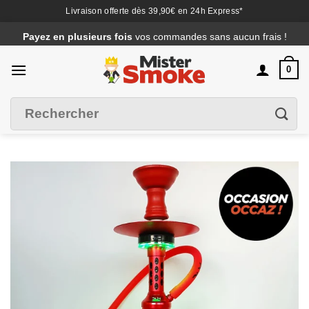
Livraison offerte dès 39,90€ en 24h Express*
Passer
Payez en plusieurs fois
vos commandes sans aucun frais !
au
contenu
0
Recherche
Filtrer
pour :