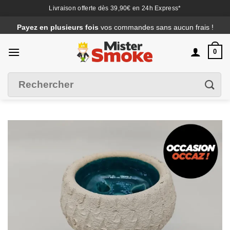
Livraison offerte dès 39,90€ en 24h Express*
Passer
Payez en plusieurs fois
vos commandes sans aucun frais !
au
contenu
0
Recherche
Filtrer
pour :