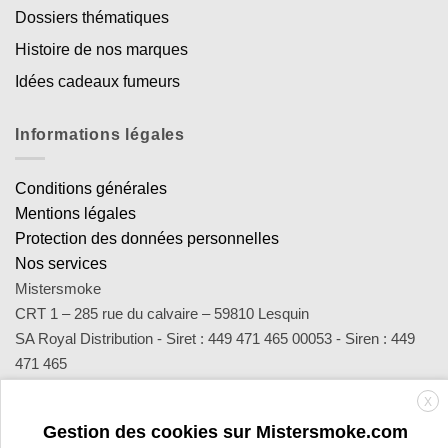
Dossiers thématiques
Histoire de nos marques
Idées cadeaux fumeurs
Informations légales
Conditions générales
Mentions légales
Protection des données personnelles
Nos services
Mistersmoke
CRT 1 – 285 rue du calvaire – 59810 Lesquin
SA Royal Distribution - Siret : 449 471 465 00053 - Siren : 449
471 465
Contact : notre équipe d’experts est joignable par email
X
sav@mistersmoke.com ou par téléphone au 03 20 90 56 55 du
Gestion des cookies sur Mistersmoke.com
lundi au vendredi de 9h à 17h.