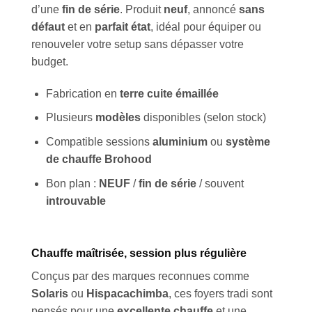
d’une
fin de série
. Produit
neuf
, annoncé
sans
défaut
et en
parfait état
, idéal pour équiper ou
renouveler votre setup sans dépasser votre
budget.
Fabrication en
terre cuite émaillée
Plusieurs
modèles
disponibles (selon stock)
Compatible sessions
aluminium
ou
système
de chauffe Brohood
Bon plan :
NEUF
/
fin de série
/ souvent
introuvable
Chauffe maîtrisée, session plus régulière
Conçus par des marques reconnues comme
Solaris
ou
Hispacachimba
, ces foyers tradi sont
pensés pour une
excellente chauffe
et une