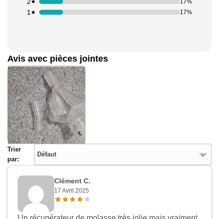
2
17%
1
17%
Avis avec pièces jointes
Trier
Défaut
par:
Clément C.
17 Avril 2025
Un récupérateur de molasse très jolie mais vraiment