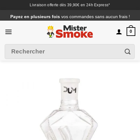
Livraison offerte dès 39,90€ en 24h Express*
Passer
Payez en plusieurs fois
vos commandes sans aucun frais !
au
contenu
0
Recherche
Filtrer
pour :