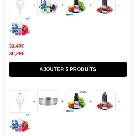
+
+
+
+
31,40
€
30,29
€
AJOUTER 5 PRODUITS
+
+
+
+