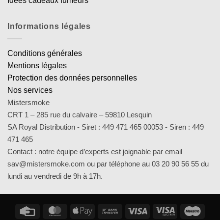
Idées cadeaux fumeurs
Informations légales
Conditions générales
Mentions légales
Protection des données personnelles
Nos services
Mistersmoke
CRT 1 – 285 rue du calvaire – 59810 Lesquin
SA Royal Distribution - Siret : 449 471 465 00053 - Siren : 449
471 465
Contact : notre équipe d’experts est joignable par email
sav@mistersmoke.com ou par téléphone au 03 20 90 56 55 du
lundi au vendredi de 9h à 17h.
Credit
MasterCard
Apple
Bank
Visa
Visa
Maes