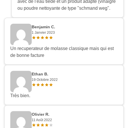
avec de l'eau tiède et un produit adapté (vinaigre
ou poudre nettoyante de type "schmand weg".
Benjamin C.
1 Janvier 2023
Un recuperateur de molasse classique mais qui est
de bonne facture
Ethan B.
19 Octobre 2022
Très bien.
Olivier R.
Appliquer les filtres
11 Août 2022