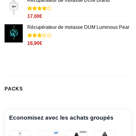
Récupérateur de molasse DUM Brand
Noté
4
4
17,00
€
sur 5
basé sur
Récupérateur de molasse DUM Luminous Pear
notations
client
Noté
4
16,90
€
3.3
sur
5 basé
sur
notations
client
PACKS
Economisez avec les achats groupés