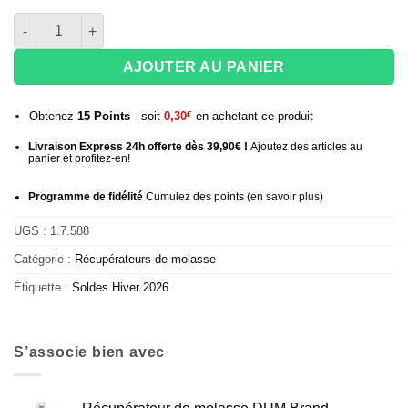
quantité de Récupérateur de molasse DUM Diamond
AJOUTER AU PANIER
Obtenez
15
Points
- soit
0,30
€
en achetant ce produit
Livraison Express 24h offerte dès 39,90€ !
Ajoutez des articles au
panier et profitez-en!
Programme de fidélité
Cumulez des points (
en savoir plus
)
UGS :
1.7.588
Catégorie :
Récupérateurs de molasse
Étiquette :
Soldes Hiver 2026
S’associe bien avec