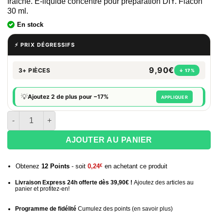
fraiche. E-liquide concentré pour préparation DIY. Flacon
30 ml.
En stock
⚡ PRIX DÉGRESSIFS
9,90€
3+ PIÈCES
↓ 17%
💡
Ajoutez 2 de plus pour −17%
APPLIQUER
quantité de Concentré DIY Black Ice Vampire Vape 30 ml
AJOUTER AU PANIER
Obtenez
12
Points
- soit
0,24
€
en achetant ce produit
Livraison Express 24h offerte dès 39,90€ !
Ajoutez des articles au
panier et profitez-en!
Programme de fidélité
Cumulez des points (
en savoir plus
)