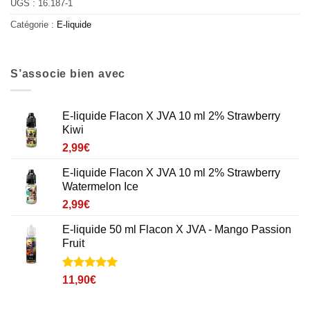
UGS :
16.187-1
Catégorie :
E-liquide
S’associe bien avec
E-liquide Flacon X JVA 10 ml 2% Strawberry
Kiwi
2,99
€
E-liquide Flacon X JVA 10 ml 2% Strawberry
Watermelon Ice
2,99
€
E-liquide 50 ml Flacon X JVA - Mango Passion
Fruit
Noté
1
5
sur
11,90
€
5 basé sur
notation