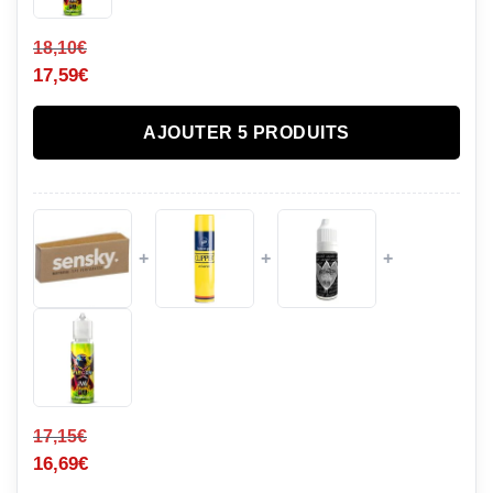
18,10
€
17,59
€
AJOUTER 5 PRODUITS
+
+
+
17,15
€
16,69
€