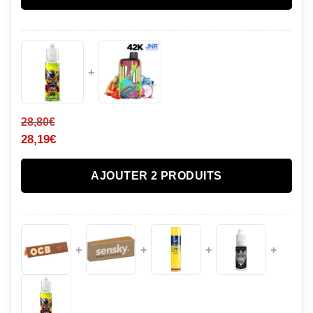
+
28,80
€
28,19
€
AJOUTER 2 PRODUITS
+
+
+
+