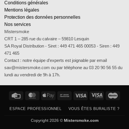
Conditions générales
Mentions légales
Protection des données personnelles
Nos services
Mistersmoke
CRT 1 – 285 rue du calvaire – 59810 Lesquin
SA Royal Distribution - Siret : 449 471 465 00053 - Siren : 449
471 465
Contact : notre équipe d’experts est joignable par email
sav@mistersmoke.com ou par téléphone au 03 20 90 56 55 du
lundi au vendredi de 9h à 17h.
Credit
MasterCard
Apple
Bank
Visa
Visa
Maes
Card
Pay
Transfer
Electron
ESPACE PROFESSIONNEL
VOUS ÊTES BURALISTE ?
Copyright 2026 ©
Mistersmoke.com