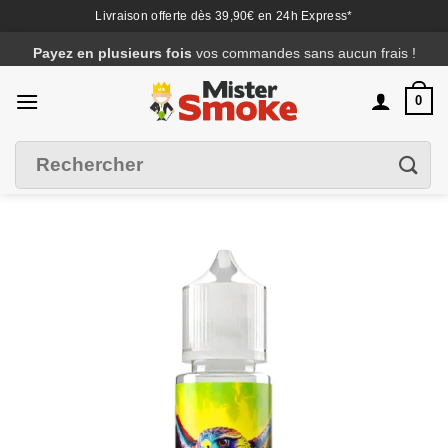
Livraison offerte dès 39,90€ en 24h Express*
Passer
Payez en plusieurs fois
vos commandes sans aucun frais !
au
contenu
0
Recherche
Filtrer
pour :