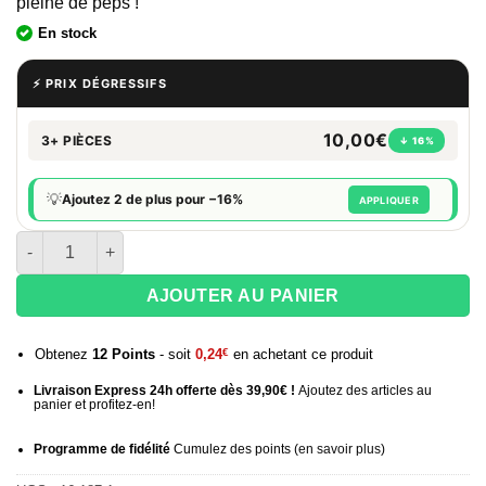
pleine de peps !
En stock
⚡ PRIX DÉGRESSIFS
10,00€
3+ PIÈCES
↓ 16%
💡
Ajoutez 2 de plus pour −16%
APPLIQUER
quantité de E-liquide 50 ml Flacon X JVA - Strawberry Kiwi
AJOUTER AU PANIER
Obtenez
12
Points
- soit
0,24
€
en achetant ce produit
Livraison Express 24h offerte dès 39,90€ !
Ajoutez des articles au
panier et profitez-en!
Programme de fidélité
Cumulez des points (
en savoir plus
)