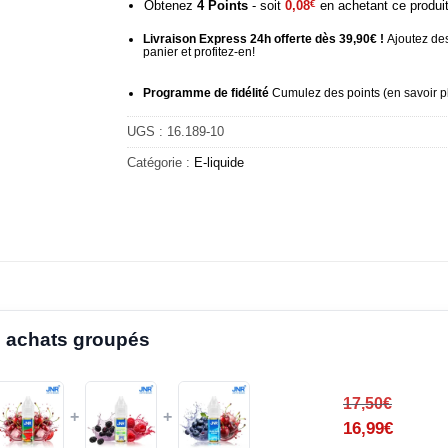
Obtenez
4
Points
- soit
0,08
€
en achetant ce produi
Livraison Express 24h offerte dès 39,90€ !
Ajoutez des
panier et profitez-en!
Programme de fidélité
Cumulez des points (
en savoir p
UGS :
16.189-10
Catégorie :
E-liquide
 achats groupés
17,50
€
+
+
16,99
€