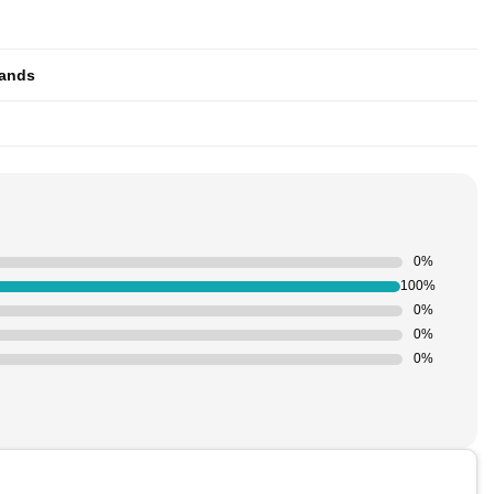
ands
0%
100%
0%
0%
0%