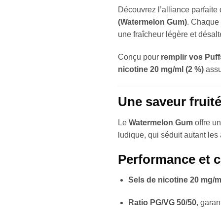
Découvrez l’alliance parfaite
(Watermelon Gum)
. Chaque 
une fraîcheur légère et désalt
Conçu pour
remplir vos Puf
nicotine 20 mg/ml (2 %)
assu
Une saveur fruit
Le
Watermelon Gum
offre un
ludique, qui séduit autant le
Performance et c
Sels de nicotine 20 mg/m
Ratio PG/VG 50/50
, garan