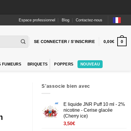
Espace professionnel
Blog
Contactez-nous
0
SE CONNECTER / S’INSCRIRE
0,00
€
S FUMEURS
BRIQUETS
POPPERS
NOUVEAU
S’associe bien avec
E liquide JNR Puff 10 ml - 2%
nicotine - Cerise glacée
m
(Cherry ice)
3,50
€