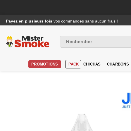
Passer
Payez en plusieurs fois
vos commandes sans aucun frais !
au
contenu
Recherche
pour :
PROMOTIONS
PACK
CHICHAS
CHARBONS