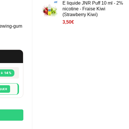
E liquide JNR Puff 10 ml - 2%
nicotine - Fraise Kiwi
(Strawberry Kiwi)
3,50
€
chewing-gum
↓ 14%
QUER
- Pastèque Gum (Watermelon Bubble G)