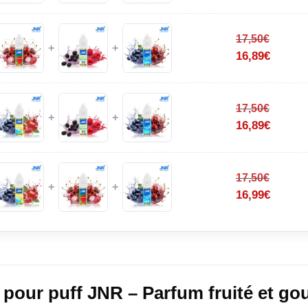
17,50
€
+
+
16,89
€
17,50
€
+
+
16,89
€
17,50
€
+
+
16,99
€
 pour puff JNR – Parfum fruité et 