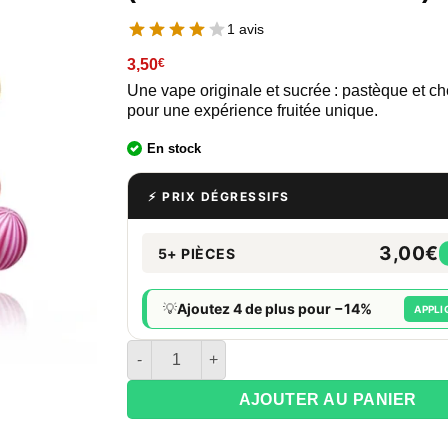
1 avis
3,50
€
Une vape originale et sucrée : pastèque et 
pour une expérience fruitée unique.
En stock
⚡ PRIX DÉGRESSIFS
3,00€
5+ PIÈCES
💡
Ajoutez 4 de plus pour −14%
APPLI
quantité de E liquide JNR 10 ml 2 % Nicotine 
AJOUTER AU PANIER