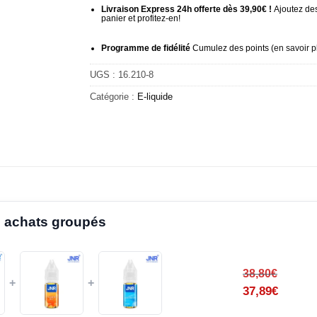
Livraison Express 24h offerte dès 39,90€ !
Ajoutez des
panier et profitez-en!
Programme de fidélité
Cumulez des points (
en savoir p
UGS :
16.210-8
Catégorie :
E-liquide
 achats groupés
38,80
€
+
+
37,89
€