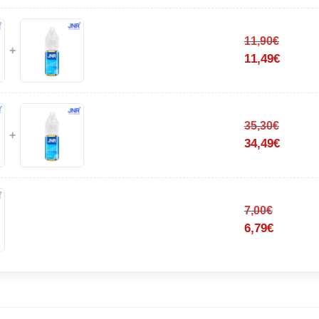
11,90
€
+
11,49
€
35,30
€
+
34,49
€
7,00
€
6,79
€