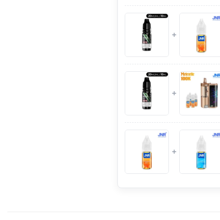
+
+
+