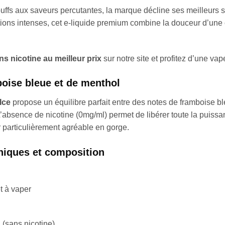
ffs aux saveurs percutantes, la marque décline ses meilleurs
ons intenses, cet e-liquide premium combine la douceur d’une conf
s nicotine au meilleur prix
sur notre site et profitez d’une va
boise bleue et de menthol
Ice
propose un équilibre parfait entre des notes de framboise b
). L’absence de nicotine (0mg/ml) permet de libérer toute la puis
 particulièrement agréable en gorge.
niques et composition
t à vaper
 (sans nicotine)