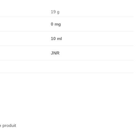
19 g
0 mg
10 ml
JNR
e produit