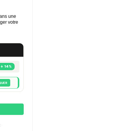
dans une
ger votre
↓ 14%
QUER
Blue Razz Ice
t