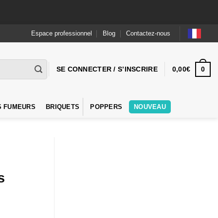
Espace professionnel
Blog
Contactez-nous
0
SE CONNECTER / S’INSCRIRE
0,00
€
S FUMEURS
BRIQUETS
POPPERS
NOUVEAU
s