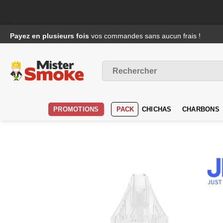
Passer
Payez en plusieurs fois
vos commandes sans aucun frais !
au
contenu
Recherche
pour :
PROMOTIONS
PACK
CHICHAS
CHARBONS