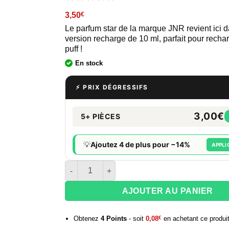
3,50
€
Le parfum star de la marque JNR revient ici 
version recharge de 10 ml, parfait pour rechar
puff !
En stock
⚡ PRIX DÉGRESSIFS
3,00€
5+ PIÈCES
💡
Ajoutez 4 de plus pour −14%
APPLI
quantité de E-liquide JNR 10 ml Sans nicotine 
AJOUTER AU PANIER
Obtenez
4
Points
- soit
0,08
€
en achetant ce produi