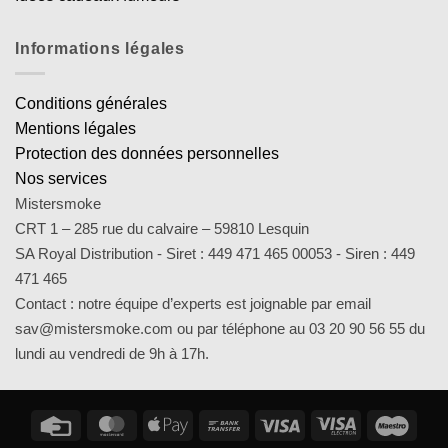
Informations légales
Conditions générales
Mentions légales
Protection des données personnelles
Nos services
Mistersmoke
CRT 1 – 285 rue du calvaire – 59810 Lesquin
SA Royal Distribution - Siret : 449 471 465 00053 - Siren : 449
471 465
Contact : notre équipe d’experts est joignable par email
sav@mistersmoke.com ou par téléphone au 03 20 90 56 55 du
lundi au vendredi de 9h à 17h.
Credit
MasterCard
Apple
Bank
Visa
Visa
Maes
Card
Pay
Transfer
Electron