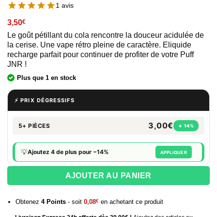
1 avis
3,50
€
Le goût pétillant du cola rencontre la douceur acidulée de
la cerise. Une vape rétro pleine de caractère. Eliquide
recharge parfait pour continuer de profiter de votre Puff
JNR !
Plus que 1 en stock
⚡ PRIX DÉGRESSIFS
3,00€
5+ PIÈCES
↓ 14%
💡
Ajoutez 4 de plus pour −14%
APPLIQUER
AJOUTER AU PANIER
Obtenez
4
Points
- soit
0,08
€
en achetant ce produit