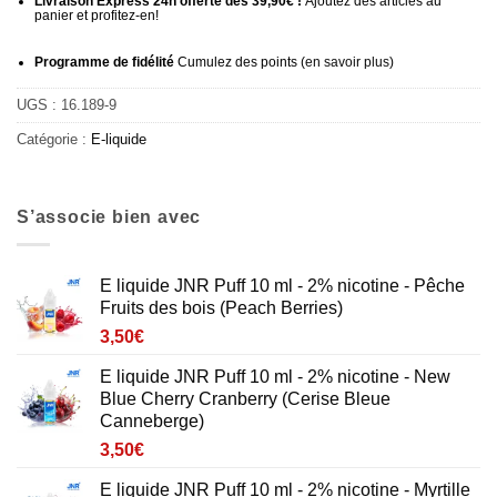
Livraison Express 24h offerte dès 39,90€ !
Ajoutez des articles au
panier et profitez-en!
Programme de fidélité
Cumulez des points (
en savoir plus
)
UGS :
16.189-9
Catégorie :
E-liquide
S’associe bien avec
E liquide JNR Puff 10 ml - 2% nicotine - Pêche
Fruits des bois (Peach Berries)
3,50
€
E liquide JNR Puff 10 ml - 2% nicotine - New
Blue Cherry Cranberry (Cerise Bleue
Canneberge)
3,50
€
E liquide JNR Puff 10 ml - 2% nicotine - Myrtille