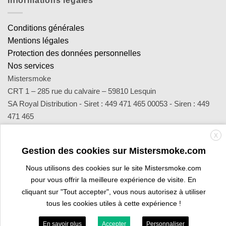
Informations légales
Conditions générales
Mentions légales
Protection des données personnelles
Nos services
Mistersmoke
CRT 1 – 285 rue du calvaire – 59810 Lesquin
SA Royal Distribution - Siret : 449 471 465 00053 - Siren : 449
471 465
Contact : notre équipe d’experts est joignable par email
X
sav@mistersmoke.com ou par téléphone au 03 20 90 56 55 du
Gestion des cookies sur Mistersmoke.com
lundi au vendredi de 9h à 17h.
Nous utilisons des cookies sur le site Mistersmoke.com
pour vous offrir la meilleure expérience de visite. En
Credit
MasterCard
Apple
Bank
Visa
Visa
Maes
cliquant sur "Tout accepter", vous nous autorisez à utiliser
Card
Pay
Transfer
Electron
tous les cookies utiles à cette expérience !
ESPACE PROFESSIONNEL
VOUS ÊTES BURALISTE ?
En savoir plus
Accepter
Personnaliser