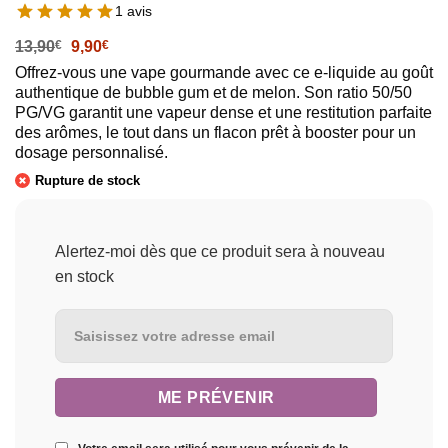
1 avis
Le
Le
13,90
€
9,90
€
prix
prix
Offrez-vous une vape gourmande avec ce e-liquide au goût
initial
actuel
authentique de bubble gum et de melon. Son ratio 50/50
était :
est :
13,90€.
9,90€.
PG/VG garantit une vapeur dense et une restitution parfaite
des arômes, le tout dans un flacon prêt à booster pour un
dosage personnalisé.
Rupture de stock
Alertez-moi dès que ce produit sera à nouveau
en stock