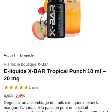
Accueil
/
E-liquide
Visitez la boutique
X-Bar
E-liquide X-BAR Tropical Punch 10 ml –
20 mg
1 avis
Le
Le
4,90
€
2,45
€
prix
prix
Dégustez un assemblage de fruits exotiques mêlant la
initial
actuel
mangue, l’ananas et la passion pour un cocktail
était :
est :
4,90€.
2,45€.