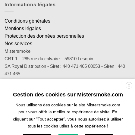
Informations légales
Conditions générales
Mentions légales
Protection des données personnelles
Nos services
Mistersmoke
CRT 1 – 285 rue du calvaire – 59810 Lesquin
SA Royal Distribution - Siret : 449 471 465 00053 - Siren : 449
471 465
Contact : notre équipe d’experts est joignable par email
X
sav@mistersmoke.com ou par téléphone au 03 20 90 56 55 du
Gestion des cookies sur Mistersmoke.com
lundi au vendredi de 9h à 17h.
Nous utilisons des cookies sur le site Mistersmoke.com
pour vous offrir la meilleure expérience de visite. En
Credit
MasterCard
Apple
Bank
Visa
Visa
Maes
cliquant sur "Tout accepter", vous nous autorisez à utiliser
Card
Pay
Transfer
Electron
tous les cookies utiles à cette expérience !
ESPACE PROFESSIONNEL
VOUS ÊTES BURALISTE ?