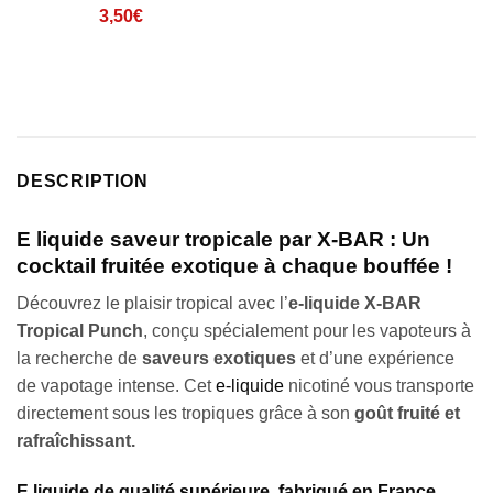
Noté
1
4
3,50
€
sur 5
basé sur
notation
client
DESCRIPTION
E liquide saveur tropicale par X-BAR : Un
cocktail fruitée exotique à chaque bouffée !
Découvrez le plaisir tropical avec l’
e-liquide X-BAR
Tropical Punch
, conçu spécialement pour les vapoteurs à
la recherche de
saveurs exotiques
et d’une expérience
de vapotage intense. Cet
e-liquide
nicotiné vous transporte
directement sous les tropiques grâce à son
goût fruité et
rafraîchissant.
E liquide de qualité supérieure, fabriqué en France