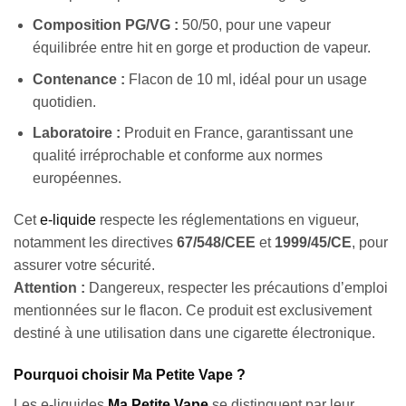
Composition PG/VG :
50/50, pour une vapeur
équilibrée entre hit en gorge et production de vapeur.
Contenance :
Flacon de 10 ml, idéal pour un usage
quotidien.
Laboratoire :
Produit en France, garantissant une
qualité irréprochable et conforme aux normes
européennes.
Cet
e-liquide
respecte les réglementations en vigueur,
notamment les directives
67/548/CEE
et
1999/45/CE
, pour
assurer votre sécurité.
Attention :
Dangereux, respecter les précautions d’emploi
mentionnées sur le flacon. Ce produit est exclusivement
destiné à une utilisation dans une cigarette électronique.
Pourquoi choisir Ma Petite Vape ?
Les e-liquides
Ma Petite Vape
se distinguent par leur