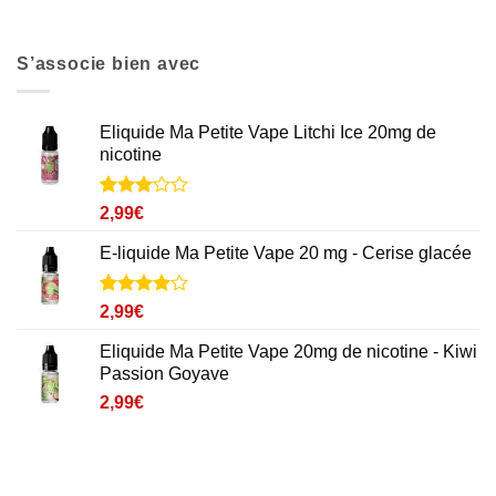
S’associe bien avec
Eliquide Ma Petite Vape Litchi Ice 20mg de
nicotine
Noté
1
3
2,99
€
sur 5
basé
E-liquide Ma Petite Vape 20 mg - Cerise glacée
sur
notation
client
Noté
1
4
2,99
€
sur 5
basé sur
Eliquide Ma Petite Vape 20mg de nicotine - Kiwi
notation
Passion Goyave
client
2,99
€