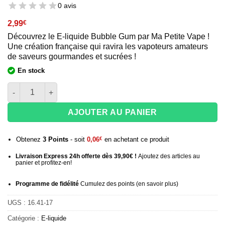
0 avis
2,99
€
Découvrez le E-liquide Bubble Gum par Ma Petite Vape !
Une création française qui ravira les vapoteurs amateurs
de saveurs gourmandes et sucrées !
En stock
quantité de Eliquide Bubble Gum - Ma Petite Vape 20 mg
AJOUTER AU PANIER
Obtenez
3
Points
- soit
0,06
€
en achetant ce produit
Livraison Express 24h offerte dès 39,90€ !
Ajoutez des articles au
panier et profitez-en!
Programme de fidélité
Cumulez des points (
en savoir plus
)
UGS :
16.41-17
Catégorie :
E-liquide