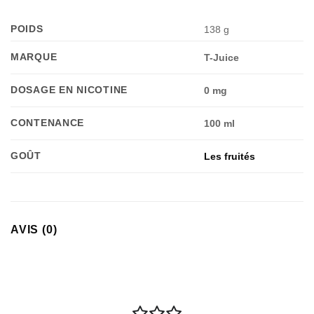
POIDS
138 g
MARQUE
T-Juice
DOSAGE EN NICOTINE
0 mg
CONTENANCE
100 ml
Appliquer les filtres
GOÛT
Les fruités
AVIS (0)