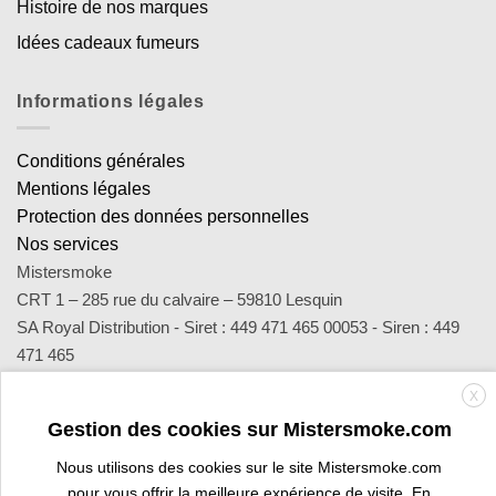
Histoire de nos marques
Idées cadeaux fumeurs
Informations légales
Conditions générales
Mentions légales
Protection des données personnelles
Nos services
Mistersmoke
CRT 1 – 285 rue du calvaire – 59810 Lesquin
SA Royal Distribution - Siret : 449 471 465 00053 - Siren : 449
471 465
Contact : notre équipe d’experts est joignable par email
X
sav@mistersmoke.com ou par téléphone au 03 20 90 56 55 du
Gestion des cookies sur Mistersmoke.com
lundi au vendredi de 9h à 17h.
Nous utilisons des cookies sur le site Mistersmoke.com
pour vous offrir la meilleure expérience de visite. En