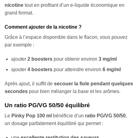
nicotine
tout en profitant d’un e-liquide économique en
grand format.
Comment ajouter de la nicotine ?
Grâce à l’espace disponible dans le flacon, vous pouvez
par exemple :
ajouter
2 boosters
pour obtenir environ
3 mg/ml
ajouter
4 boosters
pour atteindre environ
6 mg/ml
Après ajout, il suffit de
secouer la fiole pendant quelques
secondes
pour bien mélanger la base et les arômes.
Un ratio PG/VG 50/50 équilibré
Le
Pinky Pop 100 ml
bénéficie d’un
ratio PG/VG 50/50
,
un dosage parfaitement équilibré qui permet :
une
excellente restitution des saveurs