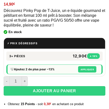
14,90
€
Découvrez Pinky Pop de T-Juice, un e-liquide gourmand et
pétillant en format 100 ml prêt à booster. Son mélange
sucré et fruité avec un ratio PG/VG 50/50 offre une vape
équilibrée, pleine de saveur !
En stock
⚡ PRIX DÉGRESSIFS
12,90€
3+ PIÈCES
↓ 13%
💡
Ajoutez 2 de plus pour −13%
APPLIQUER
quantité de Eliquide TJuice Pinky Pop 100 ml
AJOUTER AU PANIER
Obtenez
15
Points
- soit
0,30
€
en achetant ce produit