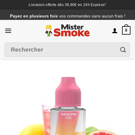
Livraison offerte dès 39,90€ en 24h Express*
Passer
Payez en plusieurs fois
vos commandes sans aucun frais !
au
contenu
0
Recherche
Filtrer
pour :