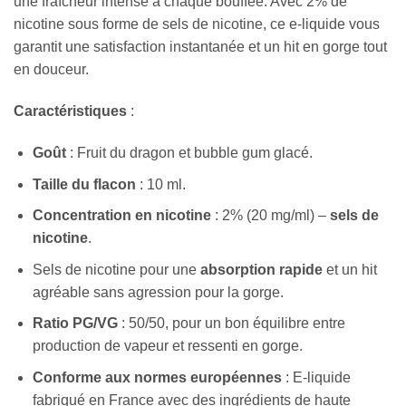
une fraîcheur intense à chaque bouffée. Avec 2% de
nicotine sous forme de sels de nicotine, ce e-liquide vous
garantit une satisfaction instantanée et un hit en gorge tout
en douceur.
Caractéristiques
:
Goût
: Fruit du dragon et bubble gum glacé.
Taille du flacon
: 10 ml.
Concentration en nicotine
: 2% (20 mg/ml) –
sels de
nicotine
.
Sels de nicotine pour une
absorption rapide
et un hit
agréable sans agression pour la gorge.
Ratio PG/VG
: 50/50, pour un bon équilibre entre
production de vapeur et ressenti en gorge.
Conforme aux normes européennes
: E-liquide
fabriqué en France avec des ingrédients de haute