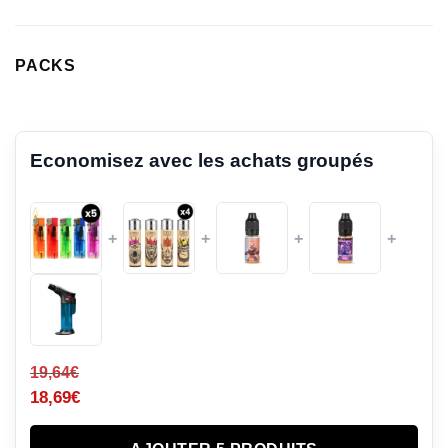
PACKS
Economisez avec les achats groupés
+
+
+
+
19,64
€
18,69
€