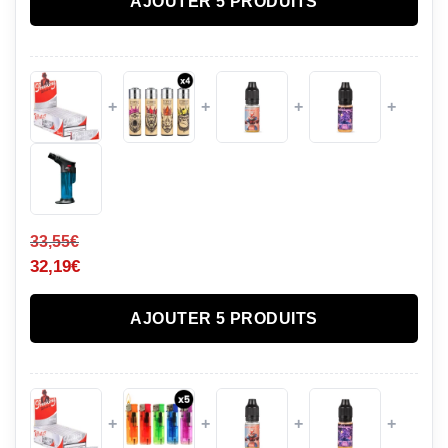
AJOUTER 5 PRODUITS
+
+
+
+
33,55
€
32,19
€
AJOUTER 5 PRODUITS
+
+
+
+