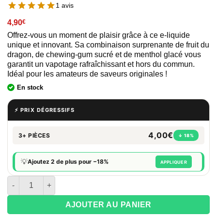
1 avis
4,90
€
Offrez-vous un moment de plaisir grâce à ce e-liquide
unique et innovant. Sa combinaison surprenante de fruit du
dragon, de chewing-gum sucré et de menthol glacé vous
garantit un vapotage rafraîchissant et hors du commun.
Idéal pour les amateurs de saveurs originales !
En stock
⚡ PRIX DÉGRESSIFS
4,00€
3+ PIÈCES
↓ 18%
💡
Ajoutez 2 de plus pour −18%
APPLIQUER
quantité de Eliquide White Rabbit 2% Dragon Blue Gum Ice – 10
AJOUTER AU PANIER