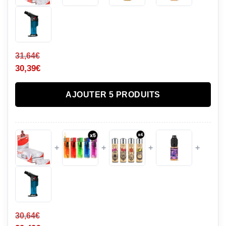
31,64
€
30,39
€
AJOUTER 5 PRODUITS
+
+
+
+
30,64
€