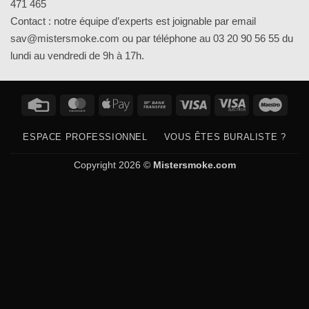
471 465
Contact : notre équipe d’experts est joignable par email
sav@mistersmoke.com ou par téléphone au 03 20 90 56 55 du
lundi au vendredi de 9h à 17h.
Credit
MasterCard
Apple
Bank
Visa
Visa
Maes
Card
Pay
Transfer
Electron
ESPACE PROFESSIONNEL
VOUS ÊTES BURALISTE ?
Copyright 2026 ©
Mistersmoke.com