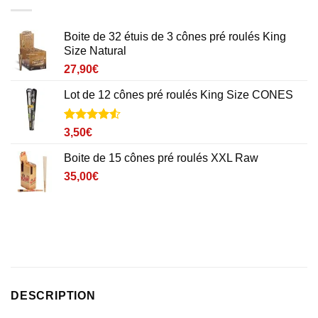
Boite de 32 étuis de 3 cônes pré roulés King
Size Natural
27,90
€
Lot de 12 cônes pré roulés King Size CONES
Noté
2
4.5
3,50
€
sur 5 basé
sur
Boite de 15 cônes pré roulés XXL Raw
notations
client
35,00
€
DESCRIPTION