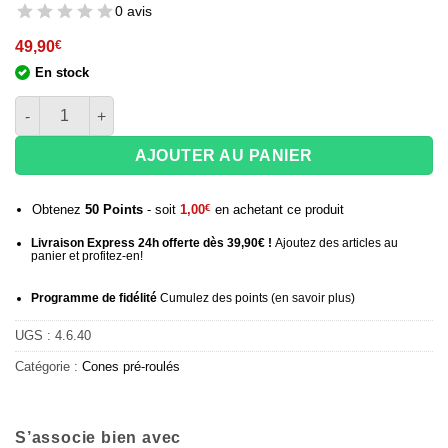
0 avis
49,90
€
En stock
quantité de Boite de 18 paquets de 12 cônes pré roulés King Si
AJOUTER AU PANIER
Obtenez
50
Points
- soit
1,00
€
en achetant ce produit
Livraison Express 24h offerte dès 39,90€ !
Ajoutez des articles au
panier et profitez-en!
Programme de fidélité
Cumulez des points (
en savoir plus
)
UGS :
4.6.40
Catégorie :
Cones pré-roulés
S’associe bien avec