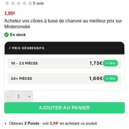
0 avis
1,95
€
Achetez vos cônes à base de chanvre au meilleur prix sur
Mistersmoke
En stock
⚡ PRIX DÉGRESSIFS
1,75€
10 - 23 PIÈCES
↓ 10%
1,66€
24+ PIÈCES
↓ 15%
quantité de Cône pré-roulé G-Rollz King size - Colossal dream
AJOUTER AU PANIER
Obtenez
2
Points
- soit
0,04
€
en achetant ce produit