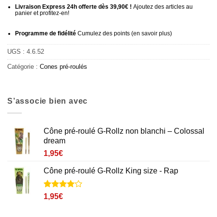
Livraison Express 24h offerte dès 39,90€ !
Ajoutez des articles au
panier et profitez-en!
Programme de fidélité
Cumulez des points (
en savoir plus
)
UGS :
4.6.52
Catégorie :
Cones pré-roulés
S’associe bien avec
Cône pré-roulé G-Rollz non blanchi – Colossal
dream
1,95
€
Cône pré-roulé G-Rollz King size - Rap
Noté
1
4
1,95
€
sur 5
basé sur