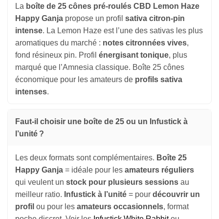
La
boîte de 25 cônes pré-roulés CBD Lemon Haze
Happy Ganja
propose un profil
sativa citron-pin
intense
. La Lemon Haze est l’une des sativas les plus
aromatiques du marché :
notes citronnées vives
,
fond résineux pin. Profil
énergisant tonique
, plus
marqué que l’Amnesia classique. Boîte 25 cônes
économique pour les amateurs de
profils sativa
intenses
.
Faut-il choisir une boîte de 25 ou un Infustick à
l’unité ?
Les deux formats sont complémentaires.
Boîte 25
Happy Ganja
= idéale pour les
amateurs réguliers
qui veulent un
stock pour plusieurs sessions
au
meilleur ratio.
Infustick à l’unité
= pour
découvrir un
profil
ou pour les
amateurs occasionnels
, format
poche discret. Voir les
Infustick White Rabbit
ou