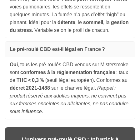
voies pulmonaires, les effets se ressentent en
quelques minutes. La fumée n’a pas d’effet “high” ou
planant. Idéal pour la
détente
, le
sommeil
, la
gestion
du stress
. Variable selon le profil de chacun.
Le pré-roulé CBD est-il légal en France ?
Oui
, tous les pré-roulés CBD vendus sur Mistersmoke
sont
conformes à la réglementation française
: taux
de
THC < 0,3 %
(seuil légal européen). Conformes au
décret 2021-1488
sur le chanvre légal.
Rappel :
produit réservé aux adultes majeurs, ne convient pas
aux femmes enceintes ou allaitantes, ne pas conduire
sous influence.
L’univers pré-roulé CBD : Infustick à