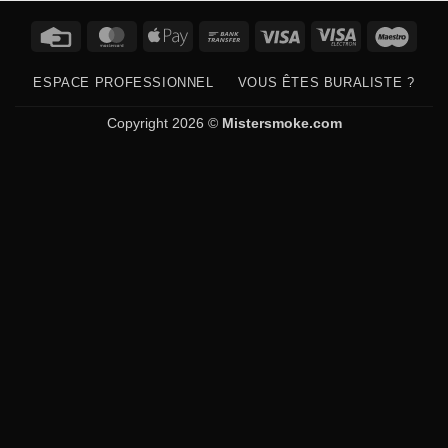
Credit
MasterCard
Apple
Bank
Visa
Visa
Maes
Card
Pay
Transfer
Electron
ESPACE PROFESSIONNEL
VOUS ÊTES BURALISTE ?
Copyright 2026 ©
Mistersmoke.com