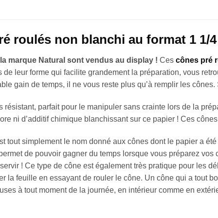
ré roulés non blanchi au format 1 1/4
la marque Natural sont vendus au display !
Ces
cônes pré 
s de leur forme qui facilite grandement la préparation, vous re
able gain de temps, il ne vous reste plus qu’à remplir les cône
résistant, parfait pour le manipuler sans crainte lors de la prép
ore ni d’additif chimique blanchissant sur ce papier ! Ces côn
t tout simplement le nom donné aux cônes dont le papier a été 
s permet de pouvoir gagner du temps lorsque vous préparez vos ci
servir ! Ce type de cône est également très pratique pour les dé
îmer la feuille en essayant de rouler le cône. Un cône qui a tout b
ses à tout moment de la journée, en intérieur comme en extérie