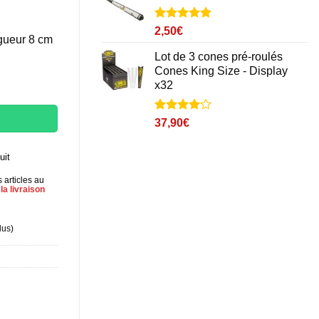
Noté
2
5
sur
2,50
€
ngueur 8 cm
5 basé sur
notations
Lot de 3 cones pré-roulés
client
Cones King Size - Display
0
x32
Noté
1
4
37,90
€
sur 5
basé sur
notation
uit
client
 articles au
la livraison
lus
)