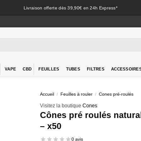
Livraison offerte dès 39,90€ en 24h Express*
VAPE
CBD
FEUILLES
TUBES
FILTRES
ACCESSOIRE
Accueil
/
Feuilles à rouler
/
Cones pré-roulés
Visitez la boutique
Cones
Cônes pré roulés natural
– x50
0 avis