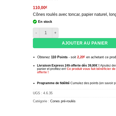
110,00
€
Cônes roulés avec toncar, papier naturel, lo
En stock
quantité de Cônes pré roulés natural 1 1/4 - x5
AJOUTER AU PANIER
Obtenez
110
Points
- soit
2,20
€
en achetant ce prod
Livraison Express 24h offerte dès 39,90€ !
Ajoutez des
panier et profitez-en!
Ce produit vous fait bénéficier de 
offerte !
Programme de fidélité
Cumulez des points (
en savoir p
UGS :
4.6.35
Catégorie :
Cones pré-roulés