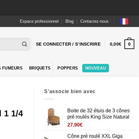
Espace professionnel
Blog
Contactez-nous
0
SE CONNECTER / S’INSCRIRE
0,00
€
S FUMEURS
BRIQUETS
POPPERS
NOUVEAU
S’associe bien avec
Boite de 32 étuis de 3 cônes
 1 1/4
pré roulés King Size Natural
27,90
€
Cône pré roulé XXL Giga