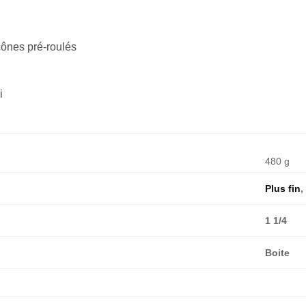
cônes pré-roulés
i
480 g
Plus fin
1 1/4
Boite