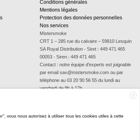
Conditions générales
Mentions légales
es
Protection des données personnelles
Nos services
Mistersmoke
CRT 1 – 285 rue du calvaire – 59810 Lesquin
SA Royal Distribution - Siret : 449 471 465
00053 - Siren : 449 471 465
Contact : notre équipe d’experts est joignable
par email sav@mistersmoke.com ou par
téléphone au 03 20 90 56 55 du lundi au
vendredi de 9h à 17h.
X
", vous nous autorisez à utiliser tous les cookies utiles à cette
Credit
MasterCard
Apple
Bank
Visa
Visa
Mae
Card
Pay
Transfer
Electron