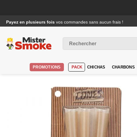
Passer
Payez en plusieurs fois
vos commandes sans aucun frais !
au
contenu
Recherche
pour :
PROMOTIONS
PACK
CHICHAS
CHARBONS