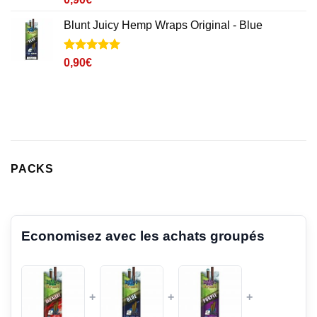
sur 5
basé sur
Blunt Juicy Hemp Wraps Original - Blue
notations
client
Noté
6
5
sur
0,90
€
5 basé sur
notations
client
PACKS
Economisez avec les achats groupés
+
+
+