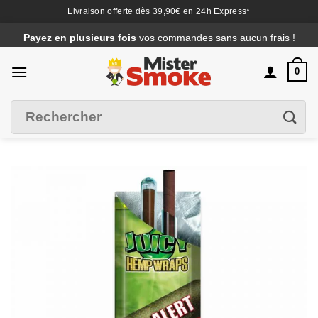
Livraison offerte dès 39,90€ en 24h Express*
Passer
Payez en plusieurs fois
vos commandes sans aucun frais !
au
contenu
0
Recherche
Filtrer
pour :