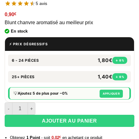
5 avis
0,90
€
Blunt chanvre aromatisé au meilleur prix
En stock
⚡ PRIX DÉGRESSIFS
1,80€
6 - 24 PIÈCES
↓ 0%
1,40€
25+ PIÈCES
↓ 0%
💡
Ajoutez 5 de plus pour −0%
APPLIQUER
quantité de Blunt Juicy Hemp Wraps Original - Red Alert
AJOUTER AU PANIER
Obtenez
1
Point
- soit
0,02
€
en achetant ce produit