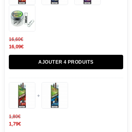
16,60
€
16,09
€
AJOUTER 4 PRODUITS
+
1,80
€
1,79
€