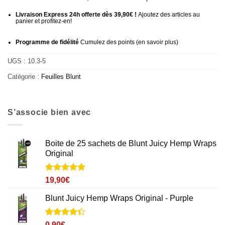
Livraison Express 24h offerte dès 39,90€ !
Ajoutez des articles au
panier et profitez-en!
Programme de fidélité
Cumulez des points (
en savoir plus
)
UGS :
10.3-5
Catégorie :
Feuilles Blunt
S’associe bien avec
Boite de 25 sachets de Blunt Juicy Hemp Wraps
Original
Noté
1
5
sur
19,90
€
5 basé sur
notation
Blunt Juicy Hemp Wraps Original - Purple
client
Noté
18
4.3
0,90
€