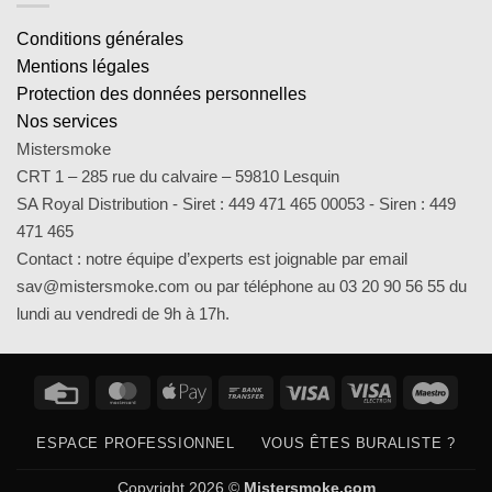
Conditions générales
Mentions légales
Protection des données personnelles
Nos services
Mistersmoke
CRT 1 – 285 rue du calvaire – 59810 Lesquin
SA Royal Distribution - Siret : 449 471 465 00053 - Siren : 449
471 465
Contact : notre équipe d’experts est joignable par email
sav@mistersmoke.com ou par téléphone au 03 20 90 56 55 du
lundi au vendredi de 9h à 17h.
Credit
MasterCard
Apple
Bank
Visa
Visa
Maes
Card
Pay
Transfer
Electron
ESPACE PROFESSIONNEL
VOUS ÊTES BURALISTE ?
Copyright 2026 ©
Mistersmoke.com