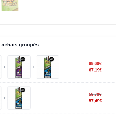
 achats groupés
69,60
€
+
+
67,19
€
59,70
€
+
57,49
€