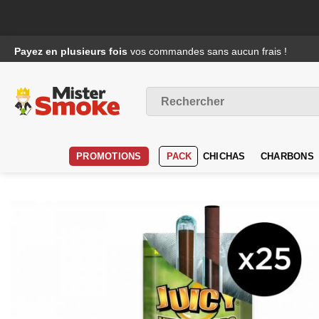
Passer
Payez en plusieurs fois
vos commandes sans aucun frais !
au
contenu
Recherche
pour :
PROMOTIONS
PACK
CHICHAS
CHARBONS