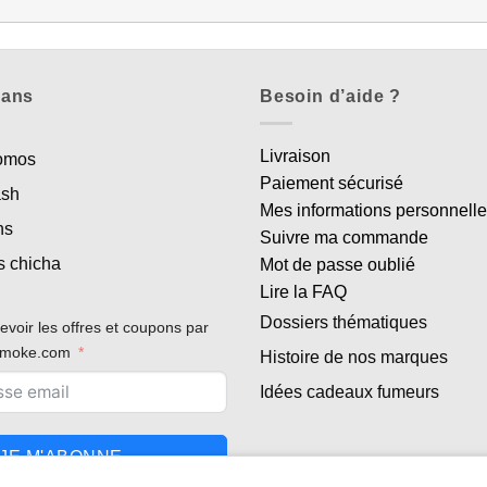
lans
Besoin d’aide ?
Livraison
romos
Paiement sécurisé
ash
Mes informations personnell
ns
Suivre ma commande
s chicha
Mot de passe oublié
Lire la FAQ
Dossiers thématiques
evoir les offres et coupons par
rsmoke.com
Histoire de nos marques
Idées cadeaux fumeurs
JE M'ABONNE