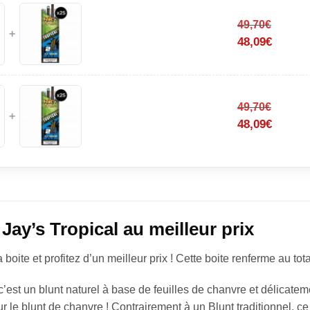
49,70
€
+
48,09
€
49,70
€
+
48,09
€
Jay’s Tropical au meilleur prix
a boite et profitez d’un meilleur prix ! Cette boite renferme au t
c’est un blunt naturel à base de feuilles de chanvre et délicate
 le blunt de chanvre ! Contrairement à un Blunt traditionnel, ce