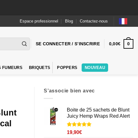
Espace professionnel
Blog
Contactez-nous
0
SE CONNECTER / S’INSCRIRE
0,00
€
S FUMEURS
BRIQUETS
POPPERS
NOUVEAU
S’associe bien avec
Boite de 25 sachets de Blunt
Blunt
Juicy Hemp Wraps Red Alert
cal
Noté
1
5
sur
19,90
€
5 basé sur