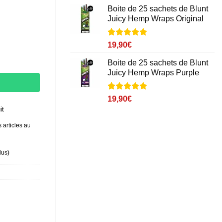
notation
Boite de 25 sachets de Blunt
client
Juicy Hemp Wraps Original
Noté
1
5
sur
19,90
€
5 basé sur
y Hemp Wraps Tropical
notation
Boite de 25 sachets de Blunt
client
Juicy Hemp Wraps Purple
Noté
1
5
sur
19,90
€
5 basé sur
it
notation
client
 articles au
lus
)