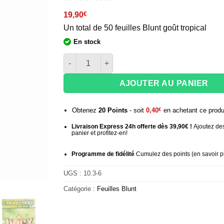
19,90
€
Un total de 50 feuilles Blunt goût tropical
En stock
quantité de Boite de 25 sachets de Blunt Juic
AJOUTER AU PANIER
Obtenez
20
Points
- soit
0,40
€
en achetant ce produ
Livraison Express 24h offerte dès 39,90€ !
Ajoutez des
panier et profitez-en!
Programme de fidélité
Cumulez des points (
en savoir p
UGS :
10.3-6
Catégorie :
Feuilles Blunt