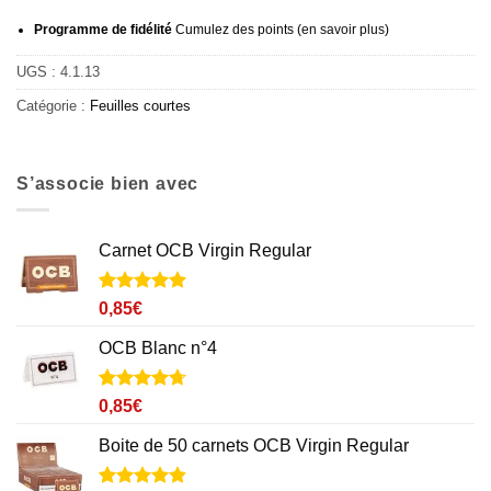
Programme de fidélité
Cumulez des points (
en savoir plus
)
UGS :
4.1.13
Catégorie :
Feuilles courtes
S’associe bien avec
Carnet OCB Virgin Regular
Noté
9
5
sur
0,85
€
5 basé sur
notations
OCB Blanc n°4
client
Noté
2
4.7
0,85
€
sur 5 basé
sur
Boite de 50 carnets OCB Virgin Regular
notations
client