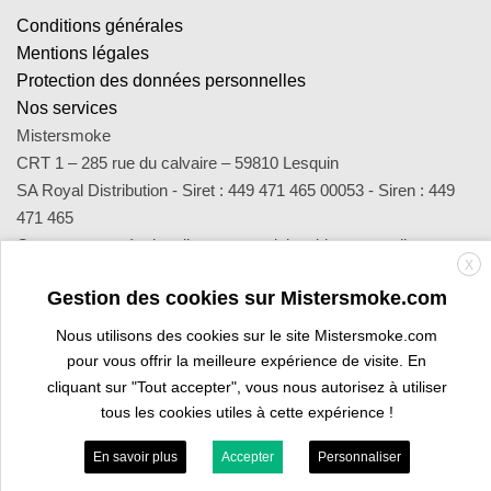
Conditions générales
Mentions légales
Protection des données personnelles
Nos services
Mistersmoke
CRT 1 – 285 rue du calvaire – 59810 Lesquin
SA Royal Distribution - Siret : 449 471 465 00053 - Siren : 449
471 465
Contact : notre équipe d’experts est joignable par email
X
sav@mistersmoke.com ou par téléphone au 03 20 90 56 55 du
Gestion des cookies sur Mistersmoke.com
lundi au vendredi de 9h à 17h.
Nous utilisons des cookies sur le site Mistersmoke.com
pour vous offrir la meilleure expérience de visite. En
Credit
MasterCard
Apple
Bank
Visa
Visa
Maes
cliquant sur "Tout accepter", vous nous autorisez à utiliser
Card
Pay
Transfer
Electron
tous les cookies utiles à cette expérience !
ESPACE PROFESSIONNEL
VOUS ÊTES BURALISTE ?
En savoir plus
Accepter
Personnaliser
Copyright 2026 ©
Mistersmoke.com