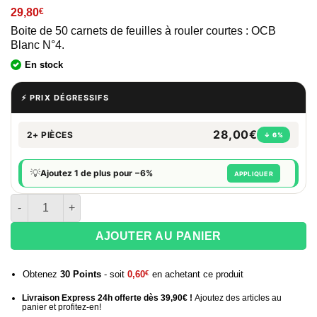
29,80
€
Boite de 50 carnets de feuilles à rouler courtes : OCB
Blanc N°4.
En stock
⚡ PRIX DÉGRESSIFS
28,00€
2+ PIÈCES
↓ 6%
💡
Ajoutez 1 de plus pour −6%
APPLIQUER
quantité de Ocb blanc n°4
AJOUTER AU PANIER
Obtenez
30
Points
- soit
0,60
€
en achetant ce produit
Livraison Express 24h offerte dès 39,90€ !
Ajoutez des articles au
panier et profitez-en!