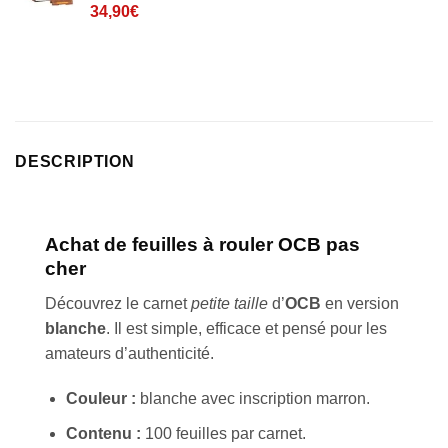
Noté
12
4.8
34,90
€
sur 5 basé
sur
notations
client
DESCRIPTION
Achat de feuilles à rouler
OCB
pas
cher
Découvrez le carnet
petite taille
d’
OCB
en version
blanche
. Il est simple, efficace et pensé pour les
amateurs d’authenticité.
Couleur :
blanche avec inscription marron.
Contenu :
100 feuilles par carnet.