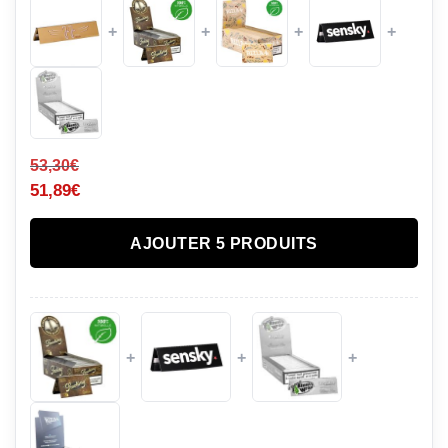
+
+
+
+
53,30
€
51,89
€
AJOUTER 5 PRODUITS
+
+
+