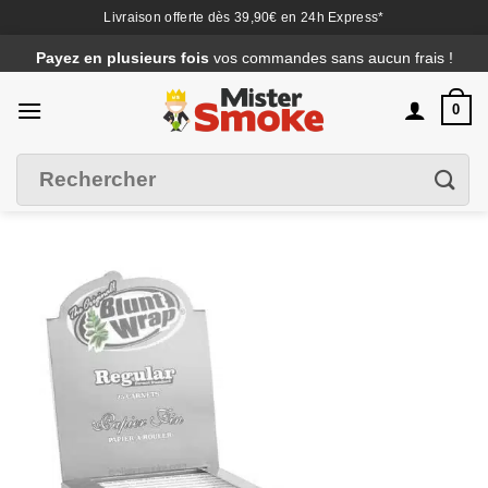
Livraison offerte dès 39,90€ en 24h Express*
Passer
Payez en plusieurs fois
vos commandes sans aucun frais !
au
contenu
0
Recherche
Filtrer
pour :