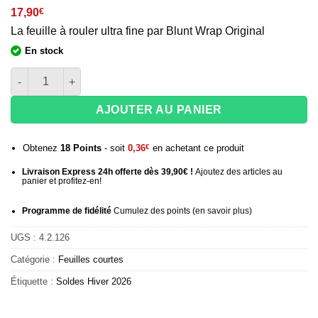
17,90
€
La feuille à rouler ultra fine par Blunt Wrap Original
En stock
quantité de Feuilles Blunt Wrap Silver Regular x25
AJOUTER AU PANIER
Obtenez
18
Points
- soit
0,36
€
en achetant ce produit
Livraison Express 24h offerte dès 39,90€ !
Ajoutez des articles au
panier et profitez-en!
Programme de fidélité
Cumulez des points (
en savoir plus
)
UGS :
4.2.126
Catégorie :
Feuilles courtes
Étiquette :
Soldes Hiver 2026