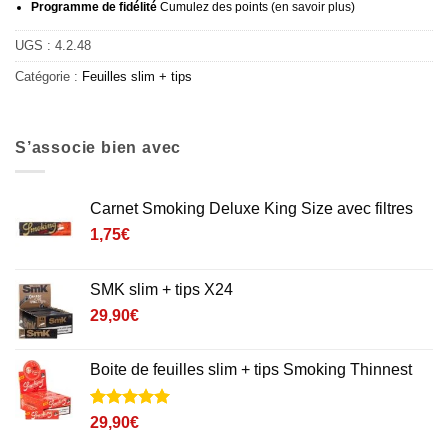
Programme de fidélité
Cumulez des points (
en savoir plus
)
UGS :
4.2.48
Catégorie :
Feuilles slim + tips
S’associe bien avec
Carnet Smoking Deluxe King Size avec filtres
1,75
€
SMK slim + tips X24
29,90
€
Boite de feuilles slim + tips Smoking Thinnest
Noté
3
5
sur
29,90
€
5 basé sur