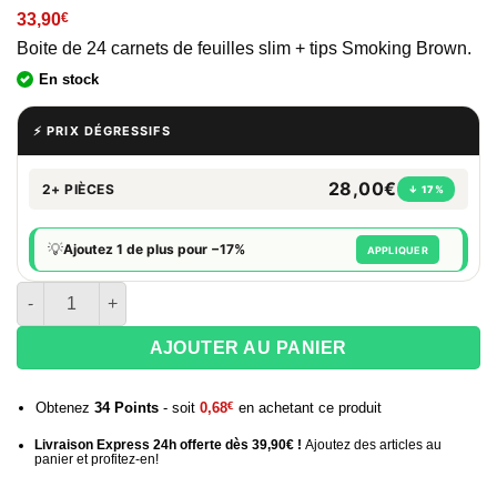
33,90
€
Boite de 24 carnets de feuilles slim + tips Smoking Brown.
En stock
⚡ PRIX DÉGRESSIFS
28,00€
2+ PIÈCES
↓ 17%
💡
Ajoutez 1 de plus pour −17%
APPLIQUER
quantité de Smoking brown king size avec filtre x24
AJOUTER AU PANIER
Obtenez
34
Points
- soit
0,68
€
en achetant ce produit
Livraison Express 24h offerte dès 39,90€ !
Ajoutez des articles au
panier et profitez-en!