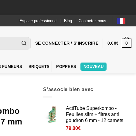
Espace professionnel
Blog
Contactez-nous
0
SE CONNECTER / S’INSCRIRE
0,00
€
S FUMEURS
BRIQUETS
POPPERS
NOUVEAU
S’associe bien avec
ActiTube Superkombo -
kombo
Feuilles slim + filtres anti
e 7 mm
goudron 6 mm - 12 carnets
79,00
€