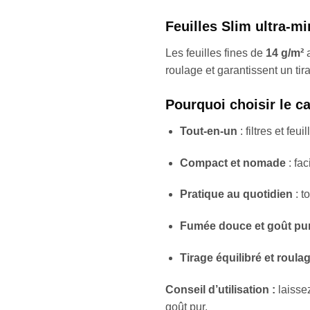
Feuilles Slim ultra-m
Les feuilles fines de
14 g/m²
a
roulage et garantissent un tir
Pourquoi choisir le
Tout-en-un
: filtres et feu
Compact et nomade
: fa
Pratique au quotidien
: t
Fumée douce et goût pu
Tirage équilibré et roulag
Conseil d’utilisation :
laissez
goût pur.