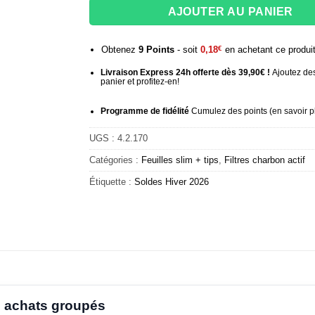
AJOUTER AU PANIER
Obtenez
9
Points
- soit
0,18
€
en achetant ce produi
Livraison Express 24h offerte dès 39,90€ !
Ajoutez des
panier et profitez-en!
Programme de fidélité
Cumulez des points (
en savoir p
UGS :
4.2.170
Catégories :
Feuilles slim + tips
,
Filtres charbon actif
Étiquette :
Soldes Hiver 2026
 achats groupés