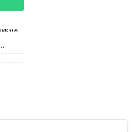
t
 articles au
lus
)