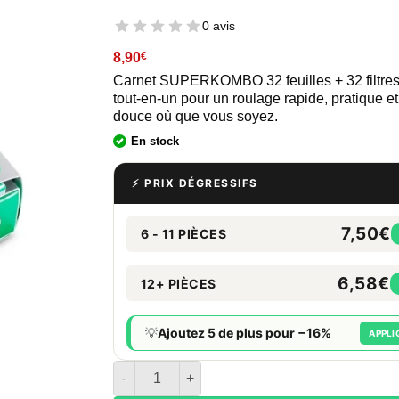
0 avis
8,90
€
Carnet SUPERKOMBO 32 feuilles + 32 filtres
tout-en-un pour un roulage rapide, pratique e
douce où que vous soyez.
En stock
⚡ PRIX DÉGRESSIFS
7,50€
6 - 11 PIÈCES
6,58€
12+ PIÈCES
💡
Ajoutez 5 de plus pour −16%
APPLI
quantité de Carnet ActiTube Superkombo - 32 Fi