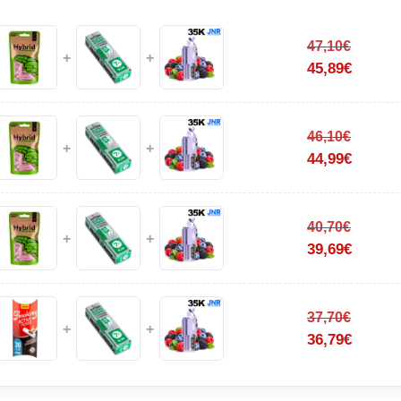
47,10
€
+
+
45,89
€
46,10
€
+
+
44,99
€
40,70
€
+
+
39,69
€
37,70
€
+
+
36,79
€