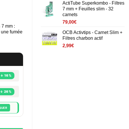
ActiTube Superkombo - Filtres
7 mm + Feuilles slim - 32
carnets
79,00
€
 7 mm :
t une fumée
OCB Activtips - Carnet Slim +
Filtres charbon actif
2,99
€
↓ 16%
↓ 26%
QUER
ltres anti nicotine 7 mm + Feuilles slim