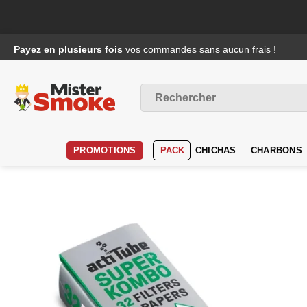
Passer
Payez en plusieurs fois
vos commandes sans aucun frais !
au
contenu
Recherche
pour :
PROMOTIONS
PACK
CHICHAS
CHARBONS