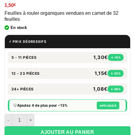
1,50
€
Feuilles à rouler organiques vendues en carnet de 32
feuilles
En stock
⚡ PRIX DÉGRESSIFS
1,30€
5 - 11 PIÈCES
↓ 13%
1,15€
12 - 23 PIÈCES
↓ 23%
1,08€
24+ PIÈCES
↓ 28%
💡
Ajoutez 4 de plus pour −13%
APPLIQUER
quantité de Carnet BEUZ Origins Slim + tips
AJOUTER AU PANIER