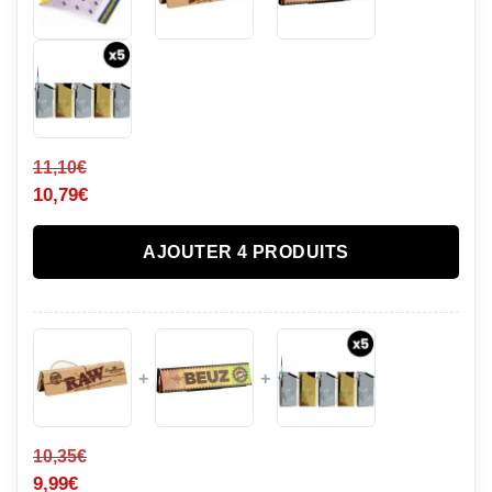
11,10
€
10,79
€
AJOUTER 4 PRODUITS
+
+
10,35
€
9,99
€