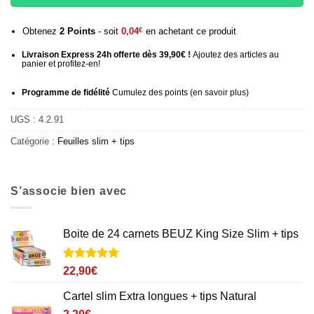
Obtenez
2
Points
- soit
0,04
€
en achetant ce produit
Livraison Express 24h offerte dès 39,90€ !
Ajoutez des articles au
panier et profitez-en!
Programme de fidélité
Cumulez des points (
en savoir plus
)
UGS :
4.2.91
Catégorie :
Feuilles slim + tips
S’associe bien avec
Boite de 24 carnets BEUZ King Size Slim + tips
Noté
1
5
sur
22,90
€
5 basé sur
notation
Cartel slim Extra longues + tips Natural
client