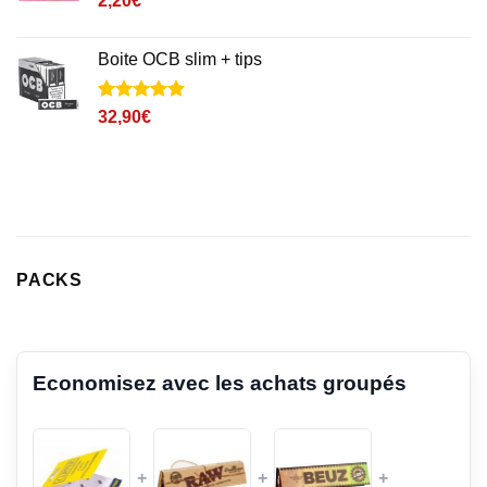
2,20
€
Boite OCB slim + tips
Noté
15
4.9
32,90
€
sur 5 basé
sur
notations
client
PACKS
Economisez avec les achats groupés
+
+
+