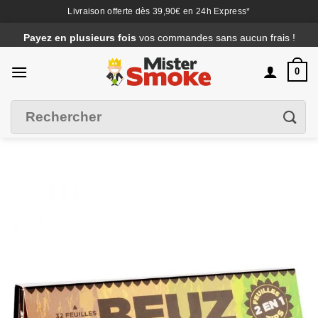
Livraison offerte dès 39,90€ en 24h Express*
Passer
Payez en plusieurs fois
vos commandes sans aucun frais !
au
contenu
0
Recherche
Filtrer
pour :