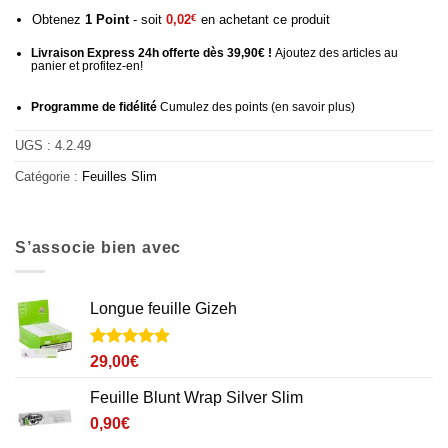
Obtenez
1
Point
- soit
0,02
€
en achetant ce produit
Livraison Express 24h offerte dès 39,90€ !
Ajoutez des articles au
panier et profitez-en!
Programme de fidélité
Cumulez des points (
en savoir plus
)
UGS :
4.2.49
Catégorie :
Feuilles Slim
S’associe bien avec
Longue feuille Gizeh
Noté
3
4.9
29,00
€
sur 5 basé
sur
Feuille Blunt Wrap Silver Slim
notations
client
0,90
€