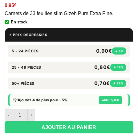
0,95
€
Carnets de 33 feuilles slim Gizeh Pure Extra Fine.
En stock
⚡ PRIX DÉGRESSIFS
0,90€
5 - 24 PIÈCES
↓ 5%
0,80€
25 - 49 PIÈCES
↓ 16%
0,70€
50+ PIÈCES
↓ 26%
💡
Ajoutez 4 de plus pour −5%
APPLIQUER
quantité de Gizeh Pure Extra Fine
AJOUTER AU PANIER