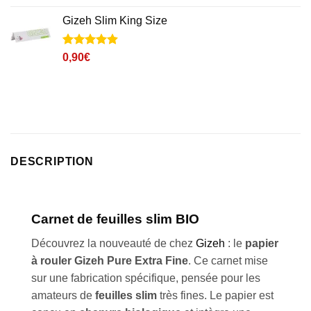
Gizeh Slim King Size
Noté
5
4.9
0,90
€
sur 5 basé
sur
notations
client
DESCRIPTION
Carnet de feuilles slim BIO
Découvrez la nouveauté de chez
Gizeh
: le
papier
à rouler Gizeh Pure Extra Fine
. Ce carnet mise
sur une fabrication spécifique, pensée pour les
amateurs de
feuilles slim
très fines. Le papier est