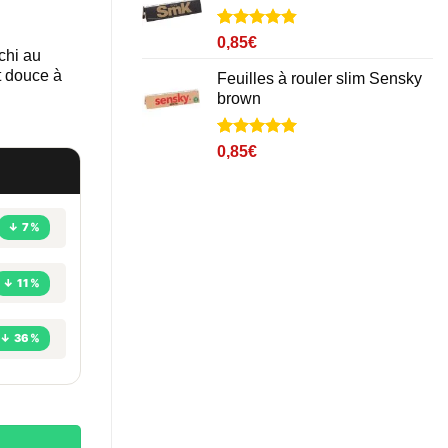
Noté
3
4.8
0,85
€
nchi au
sur 5 basé
sur
t douce à
Feuilles à rouler slim Sensky
notations
brown
client
Noté
1
5
sur
0,85
€
5 basé sur
notation
client
↓ 7%
↓ 11%
↓ 36%
King Munchies