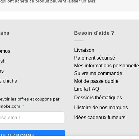
 qui ont acheté ce produit peuvent laisser un avis.
lans
Besoin d’aide ?
Livraison
romos
Paiement sécurisé
ash
Mes informations personnell
ns
Suivre ma commande
s chicha
Mot de passe oublié
Lire la FAQ
Dossiers thématiques
evoir les offres et coupons par
rsmoke.com
Histoire de nos marques
Idées cadeaux fumeurs
JE M'ABONNE