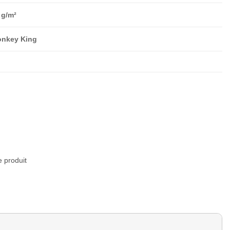
 g/m²
nkey King
e produit