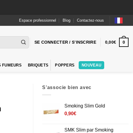
Espace professionnel
Blog
Contactez-nous
0
SE CONNECTER / S’INSCRIRE
0,00
€
S FUMEURS
BRIQUETS
POPPERS
NOUVEAU
S’associe bien avec
Smoking Slim Gold
m
0,90
€
SMK Slim par Smoking