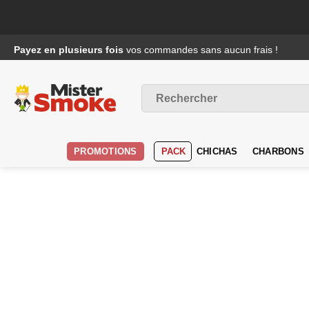
Passer
Payez en plusieurs fois
vos commandes sans aucun frais !
au
contenu
Recherche
pour :
PROMOTIONS
PACK
CHICHAS
CHARBONS