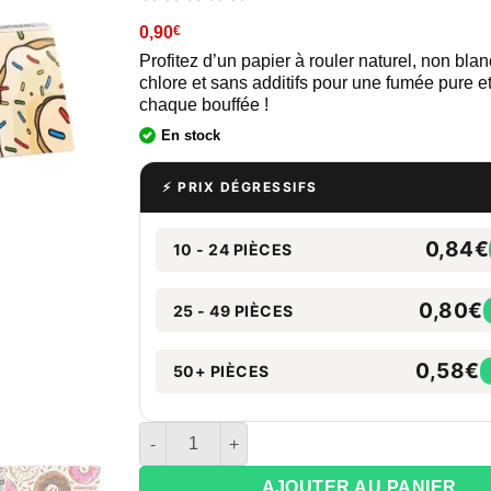
0,90
€
Profitez d’un papier à rouler naturel, non bla
chlore et sans additifs pour une fumée pure e
chaque bouffée !
En stock
⚡ PRIX DÉGRESSIFS
0,84€
10 - 24 PIÈCES
0,80€
25 - 49 PIÈCES
0,58€
50+ PIÈCES
quantité de Feuilles à rouler KS Slim Monkey 
AJOUTER AU PANIER