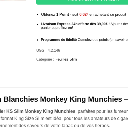
Obtenez
1
Point
- soit
0,02
€
en achetant ce produit
Livraison Express 24h offerte dès 39,90€ !
Ajoutez des
panier et profitez-en!
Programme de fidélité
Cumulez des points (
en savoir p
UGS :
4.2.146
Catégorie :
Feuilles Slim
n Blanchies Monkey King Munchies –
ouler KS Slim Monkey King Munchies
, parfaites pour les fume
r format King Size Slim est idéal pour tous les amateurs de cig
pleinement des saveurs de votre tabac ou de vos herbes.