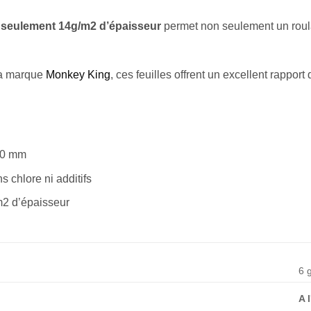
e
seulement 14g/m2 d’épaisseur
permet non seulement un roul
la marque
Monkey King
, ces feuilles offrent un excellent rapport q
110 mm
s chlore ni additifs
m2 d’épaisseur
6 
A 