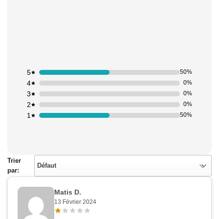
Appliquer les filtres
5
50%
4
0%
3
0%
2
0%
1
50%
Trier
Défaut
par:
Matis D.
13 Février 2024