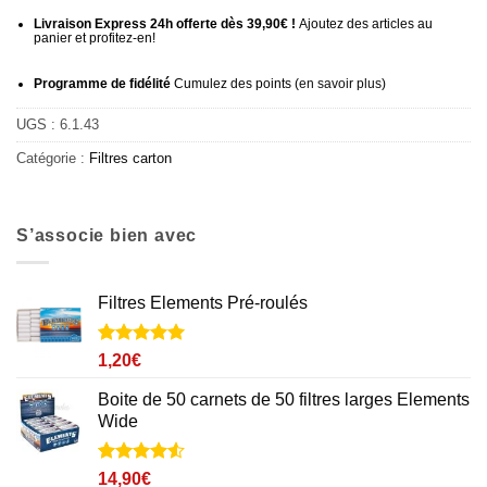
Livraison Express 24h offerte dès 39,90€ !
Ajoutez des articles au
panier et profitez-en!
Programme de fidélité
Cumulez des points (
en savoir plus
)
UGS :
6.1.43
Catégorie :
Filtres carton
S’associe bien avec
Filtres Elements Pré-roulés
Noté
2
5
sur
1,20
€
5 basé sur
notations
Boite de 50 carnets de 50 filtres larges Elements
client
Wide
Noté
1
4.5
14,90
€