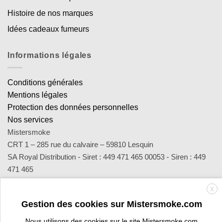
Histoire de nos marques
Idées cadeaux fumeurs
Informations légales
Conditions générales
Mentions légales
Protection des données personnelles
Nos services
Mistersmoke
CRT 1 – 285 rue du calvaire – 59810 Lesquin
SA Royal Distribution - Siret : 449 471 465 00053 - Siren : 449
471 465
Contact : notre équipe d’experts est joignable par email
X
sav@mistersmoke.com ou par téléphone au 03 20 90 56 55 du
Gestion des cookies sur Mistersmoke.com
lundi au vendredi de 9h à 17h.
Nous utilisons des cookies sur le site Mistersmoke.com