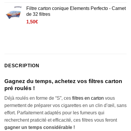
sur 5 basé
sur
Filtre carton conique Elements Perfecto - Carnet
notation
de 32 filtres
client
1,50
€
DESCRIPTION
Gagnez du temps, achetez vos filtres carton
pré roulés !
Déjà roulés en forme de “S”, ces
filtres en carton
vous
permettent de préparer vos cigarettes en un clin d’œil, sans
effort. Parfaitement adaptés pour les fumeurs qui
recherchent praticité et efficacité, ces filtres vous feront
gagner un temps considérable !