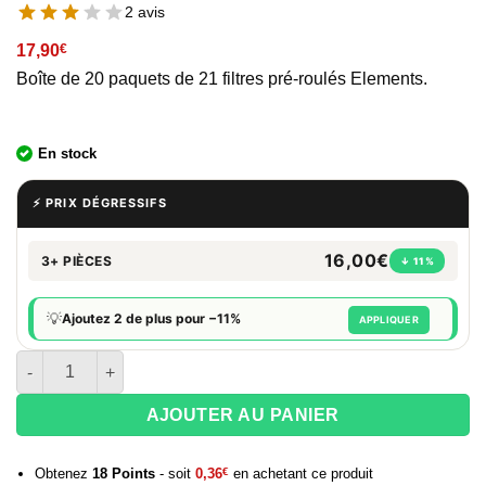
2 avis
17,90
€
Boîte de 20 paquets de 21 filtres pré-roulés Elements.
En stock
⚡ PRIX DÉGRESSIFS
16,00€
3+ PIÈCES
↓ 11%
💡
Ajoutez 2 de plus pour −11%
APPLIQUER
quantité de Boite de 20 paquets de 21 filtres pré roulés Elemen
AJOUTER AU PANIER
Obtenez
18
Points
- soit
0,36
€
en achetant ce produit