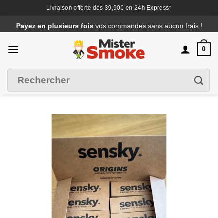
Livraison offerte dès 39,90€ en 24h Express*
Passer
Payez en plusieurs fois
vos commandes sans aucun frais !
au
contenu
0
Recherche
Filtrer
pour :