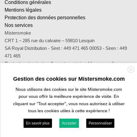
Conditions générales
Mentions légales
Protection des données personnelles
Nos services
Mistersmoke
CRT 1 – 285 rue du calvaire – 59810 Lesquin
SA Royal Distribution - Siret : 449 471 465 00053 - Siren : 449
471 465
Contact : notre équipe d’experts est joignable par email
X
sav@mistersmoke.com ou par téléphone au 03 20 90 56 55 du
Gestion des cookies sur Mistersmoke.com
lundi au vendredi de 9h à 17h.
Nous utilisons des cookies sur le site Mistersmoke.com
pour vous offrir la meilleure expérience de visite. En
Credit
MasterCard
Apple
Bank
Visa
Visa
Maes
cliquant sur "Tout accepter", vous nous autorisez à utiliser
Card
Pay
Transfer
Electron
tous les cookies utiles à cette expérience !
ESPACE PROFESSIONNEL
VOUS ÊTES BURALISTE ?
En savoir plus
Accepter
Personnaliser
Copyright 2026 ©
Mistersmoke.com