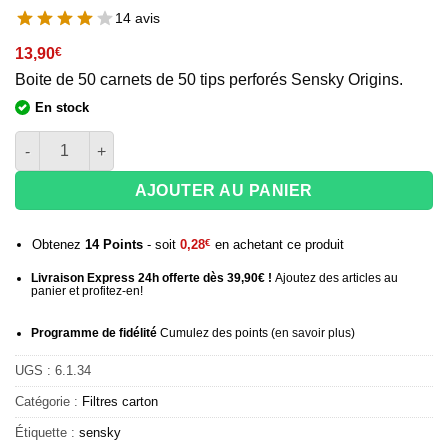
14 avis
13,90
€
Boite de 50 carnets de 50 tips perforés Sensky Origins.
En stock
quantité de Boite filtres tips Sensky Origins perforés
AJOUTER AU PANIER
Obtenez
14
Points
- soit
0,28
€
en achetant ce produit
Livraison Express 24h offerte dès 39,90€ !
Ajoutez des articles au
panier et profitez-en!
Programme de fidélité
Cumulez des points (
en savoir plus
)
UGS :
6.1.34
Catégorie :
Filtres carton
Étiquette :
sensky