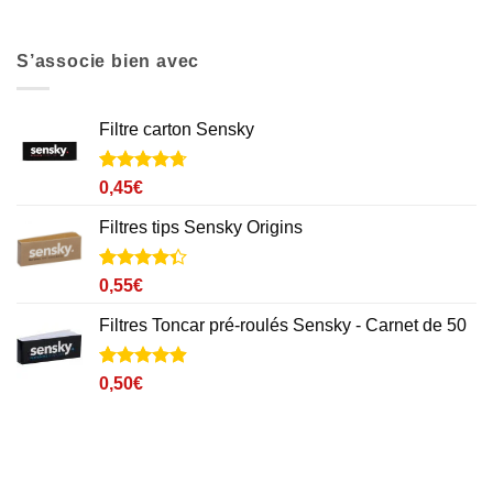
S’associe bien avec
Filtre carton Sensky
Noté
25
4.7
0,45
€
sur 5 basé
sur
Filtres tips Sensky Origins
notations
client
Noté
6
4.3
0,55
€
sur 5
basé sur
Filtres Toncar pré-roulés Sensky - Carnet de 50
notations
client
Noté
11
4.9
0,50
€
sur 5 basé
sur
notations
client