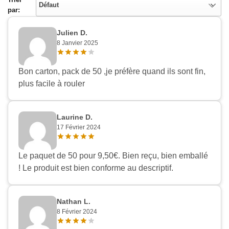
Défaut
par:
Julien D.
8 Janvier 2025
Bon carton, pack de 50 ,je préfère quand ils sont fin,
plus facile à rouler
Laurine D.
17 Février 2024
Le paquet de 50 pour 9,50€. Bien reçu, bien emballé
Appliquer les filtres
! Le produit est bien conforme au descriptif.
Nathan L.
8 Février 2024