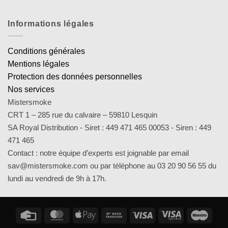
Informations légales
Conditions générales
Mentions légales
Protection des données personnelles
Nos services
Mistersmoke
CRT 1 – 285 rue du calvaire – 59810 Lesquin
SA Royal Distribution - Siret : 449 471 465 00053 - Siren : 449
471 465
Contact : notre équipe d’experts est joignable par email
sav@mistersmoke.com ou par téléphone au 03 20 90 56 55 du
lundi au vendredi de 9h à 17h.
Credit
MasterCard
Apple
Bank
Visa
Visa
Maes
Card
Pay
Transfer
Electron