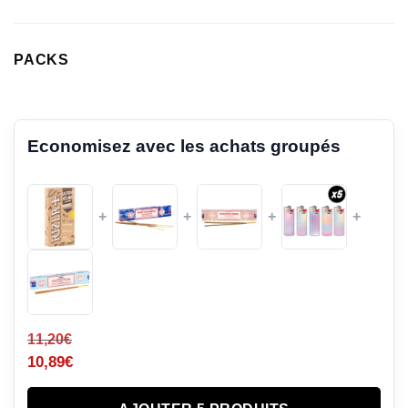
PACKS
Economisez avec les achats groupés
+
+
+
+
11,20
€
10,89
€