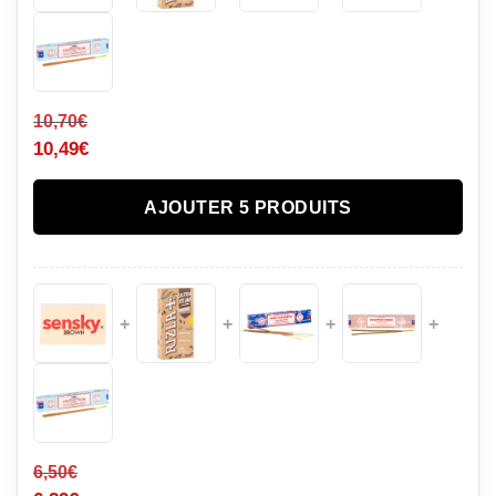
10,70
€
10,49
€
AJOUTER 5 PRODUITS
+
+
+
+
6,50
€