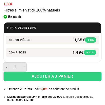
1,80
€
Filtres slim en stick 100% naturels
En stock
⚡ PRIX DÉGRESSIFS
1,65€
10 - 19 PIÈCES
↓ 8%
1,49€
20+ PIÈCES
↓ 17%
quantité de Filtres Rizla Natura Ultra Slim
AJOUTER AU PANIER
Obtenez
2
Points
- soit
0,04
€
en achetant ce produit
Livraison Express 24h offerte dès 39,90€ !
Ajoutez des articles au
panier et profitez-en!