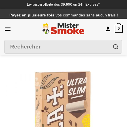
Livraison offerte dès 39,90€ en 24h Express*
Passer
Payez en plusieurs fois
vos commandes sans aucun frais !
au
contenu
0
Recherche
Filtrer
pour :