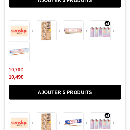
AJOUTER 5 PRODUITS
+
+
+
+
10,70
€
10,49
€
AJOUTER 5 PRODUITS
+
+
+
+