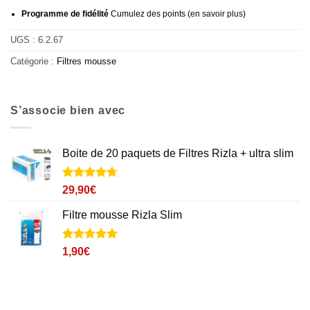
Programme de fidélité
Cumulez des points (
en savoir plus
)
UGS :
6.2.67
Catégorie :
Filtres mousse
S’associe bien avec
Boite de 20 paquets de Filtres Rizla + ultra slim
Noté
14
4.7
29,90
€
sur 5 basé
sur
Filtre mousse Rizla Slim
notations
client
Noté
9
5
sur
1,90
€
5 basé sur
notations
client