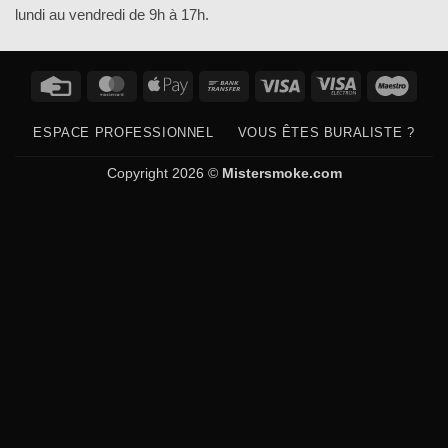
lundi au vendredi de 9h à 17h.
Credit
MasterCard
Apple
Bank
Visa
Visa
Maes
Card
Pay
Transfer
Electron
ESPACE PROFESSIONNEL
VOUS ÊTES BURALISTE ?
Copyright 2026 ©
Mistersmoke.com