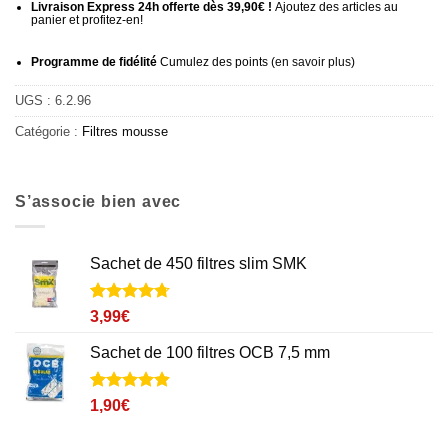
Livraison Express 24h offerte dès 39,90€ !
Ajoutez des articles au
panier et profitez-en!
Programme de fidélité
Cumulez des points (
en savoir plus
)
UGS :
6.2.96
Catégorie :
Filtres mousse
S’associe bien avec
Sachet de 450 filtres slim SMK
Noté
18
4.7
3,99
€
sur 5 basé
sur
Sachet de 100 filtres OCB 7,5 mm
notations
client
Noté
11
4.9
1,90
€
sur 5 basé
sur