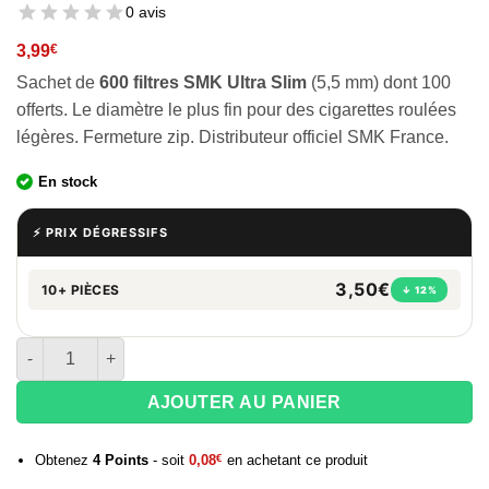
0 avis
3,99
€
Sachet de
600 filtres SMK Ultra Slim
(5,5 mm) dont 100
offerts. Le diamètre le plus fin pour des cigarettes roulées
légères. Fermeture zip. Distributeur officiel SMK France.
En stock
⚡ PRIX DÉGRESSIFS
3,50€
10+ PIÈCES
↓ 12%
quantité de Sachet de 500 filtres + 100 offerts SMK Ultra Slim 5
AJOUTER AU PANIER
Obtenez
4
Points
- soit
0,08
€
en achetant ce produit