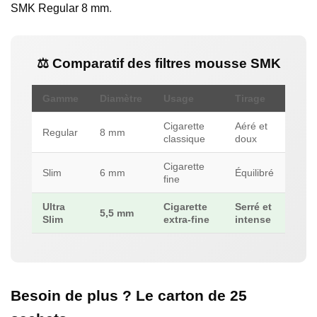
SMK Regular 8 mm
.
⚖ Comparatif des filtres mousse SMK
Gamme
Diamètre
Usage
Tirage
Cigarette
Aéré et
Regular
8 mm
classique
doux
Cigarette
Slim
6 mm
Équilibré
fine
Ultra
Cigarette
Serré et
5,5 mm
Slim
extra-fine
intense
Besoin de plus ? Le carton de 25