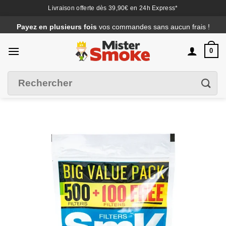
Livraison offerte dès 39,90€ en 24h Express*
Passer
Payez en plusieurs fois
vos commandes sans aucun frais !
au
contenu
0
Recherche
Filtrer
pour :