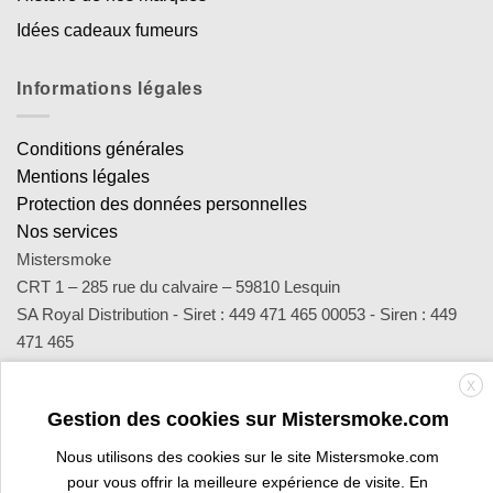
Idées cadeaux fumeurs
Informations légales
Conditions générales
Mentions légales
Protection des données personnelles
Nos services
Mistersmoke
CRT 1 – 285 rue du calvaire – 59810 Lesquin
SA Royal Distribution - Siret : 449 471 465 00053 - Siren : 449
471 465
Contact : notre équipe d’experts est joignable par email
X
sav@mistersmoke.com ou par téléphone au 03 20 90 56 55 du
Gestion des cookies sur Mistersmoke.com
lundi au vendredi de 9h à 17h.
Nous utilisons des cookies sur le site Mistersmoke.com
pour vous offrir la meilleure expérience de visite. En