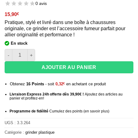
0 avis
15,90
€
Pratique, stylé et livré dans une boîte à chaussures
originale, ce grinder est l’accessoire fumeur parfait pour
allier originalité et performance !
En stock
quantité de Grinder original 3 parties Tear Force Sneaker
AJOUTER AU PANIER
Obtenez
16
Points
- soit
0,32
€
en achetant ce produit
Livraison Express 24h offerte dès 39,90€ !
Ajoutez des articles au
panier et profitez-en!
Programme de fidélité
Cumulez des points (
en savoir plus
)
UGS :
3.3.264
Catégorie :
grinder plastique