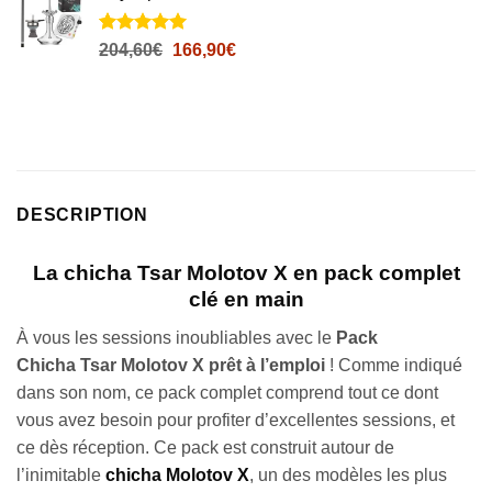
notations
client
Noté
46
5
sur
Le
Le
204,60
€
166,90
€
5 basé sur
prix
prix
notations
initial
actuel
client
était :
est :
204,60€.
166,90€.
DESCRIPTION
La chicha Tsar Molotov X en pack complet
clé en main
À vous les sessions inoubliables avec le
Pack
Chicha Tsar Molotov X prêt à l’emploi
! Comme indiqué
dans son nom, ce pack complet comprend tout ce dont
vous avez besoin pour profiter d’excellentes sessions, et
ce dès réception. Ce pack est construit autour de
l’inimitable
chicha Molotov X
, un des modèles les plus