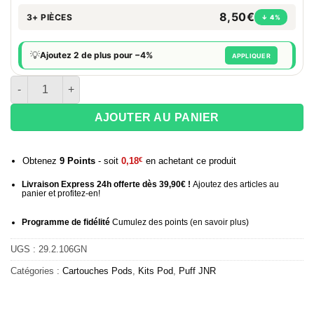
8,50€
3+ PIÈCES
↓ 4%
💡
Ajoutez 2 de plus pour −4%
APPLIQUER
quantité de Cartouche Pod JNR Meteorite 100K
AJOUTER AU PANIER
Obtenez
9
Points
- soit
0,18
€
en achetant ce produit
Livraison Express 24h offerte dès 39,90€ !
Ajoutez des articles au
panier et profitez-en!
Programme de fidélité
Cumulez des points (
en savoir plus
)
UGS :
29.2.106GN
Catégories :
Cartouches Pods
,
Kits Pod
,
Puff JNR