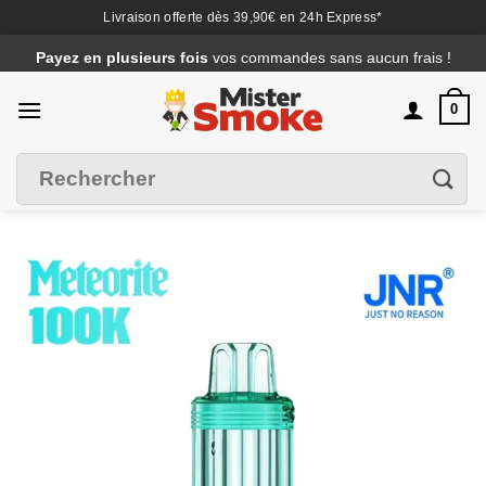
Livraison offerte dès 39,90€ en 24h Express*
Passer
Payez en plusieurs fois
vos commandes sans aucun frais !
au
contenu
0
Recherche
Filtrer
pour :