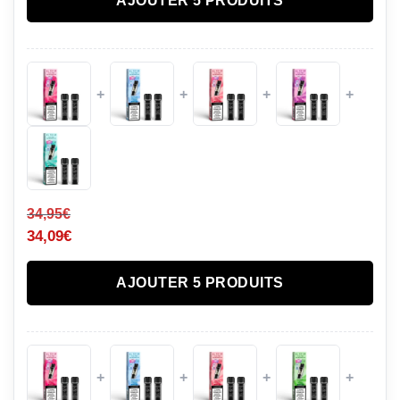
AJOUTER 5 PRODUITS
+
+
+
+
34,95
€
34,09
€
AJOUTER 5 PRODUITS
+
+
+
+