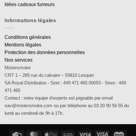
Idées cadeaux fumeurs
Informations légales
Conditions générales
Mentions légales
Protection des données personnelles
Nos services
Mistersmoke
CRT 1 – 285 rue du calvaire – 59810 Lesquin
SA Royal Distribution - Siret : 449 471 465 00053 - Siren : 449
471 465
Contact : notre équipe d’experts est joignable par email
sav@mistersmoke.com ou par téléphone au 03 20 90 56 55 du
lundi au vendredi de 9h à 17h.
Credit
MasterCard
Apple
Bank
Visa
Visa
Maes