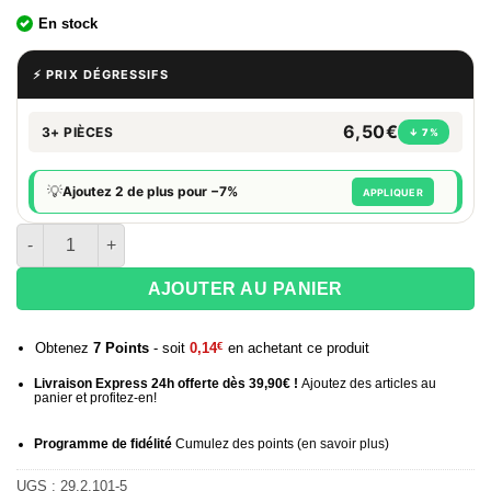
En stock
⚡ PRIX DÉGRESSIFS
6,50€
3+ PIÈCES
↓ 7%
💡
Ajoutez 2 de plus pour −7%
APPLIQUER
quantité de Cartouches Elfa Pro Elfbar 10 mg - Fraise Glacée
AJOUTER AU PANIER
Obtenez
7
Points
- soit
0,14
€
en achetant ce produit
Livraison Express 24h offerte dès 39,90€ !
Ajoutez des articles au
panier et profitez-en!
Programme de fidélité
Cumulez des points (
en savoir plus
)
UGS :
29.2.101-5