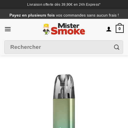
Livraison offerte dès 39,90€ en 24h Express*
Passer
Payez en plusieurs fois
vos commandes sans aucun frais !
au
contenu
0
Recherche
Filtrer
pour :