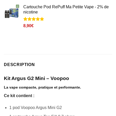
Cartouche Pod RePuff Ma Petite Vape - 2% de
nicotine
Noté
4
4.8
8,90
€
sur 5 basé
sur
notations
client
DESCRIPTION
Kit Argus G2 Mini – Voopoo
La vape compacte, pratique et performante.
Ce kit contient :
1 pod Voopoo Argus Mini G2