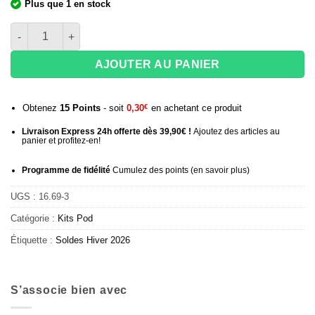
Plus que 1 en stock
quantité de Pod Voopoo Argus G2 Mini
AJOUTER AU PANIER
Obtenez
15
Points
- soit
0,30
€
en achetant ce produit
Livraison Express 24h offerte dès 39,90€ !
Ajoutez des articles au
panier et profitez-en!
Programme de fidélité
Cumulez des points (
en savoir plus
)
UGS :
16.69-3
Catégorie :
Kits Pod
Étiquette :
Soldes Hiver 2026
S’associe bien avec