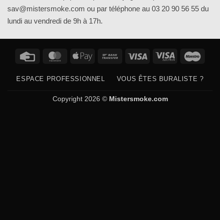
sav@mistersmoke.com ou par téléphone au 03 20 90 56 55 du
lundi au vendredi de 9h à 17h.
Credit
MasterCard
Apple
Bank
Visa
Visa
Maes
Card
Pay
Transfer
Electron
ESPACE PROFESSIONNEL
VOUS ÊTES BURALISTE ?
Copyright 2026 ©
Mistersmoke.com