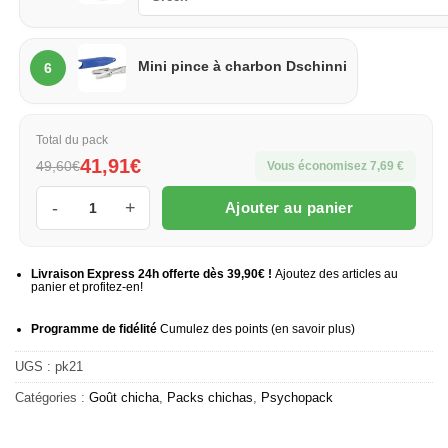
Pince
Mini pince à charbon Dschinni
6
à
charbon
Total du pack
41,91€
49,60€
Vous économisez 7,69 €
Ajouter au panier
quantité de Psychopack chicha H2 mini start
Livraison Express 24h offerte dès 39,90€ !
Ajoutez des articles au
panier et profitez-en!
Programme de fidélité
Cumulez des points (
en savoir plus
)
UGS :
pk21
Catégories :
Goût chicha
,
Packs chichas
,
Psychopack