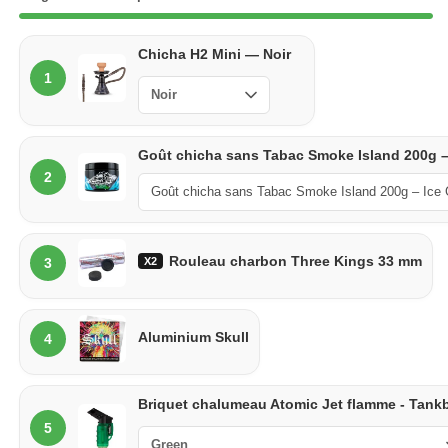
Chicha
Chicha H2 Mini — Noir
H2
1
mini
Goût
Goût chicha sans Tabac Smoke Island 200g – 
2
chicha
Charbon
Rouleau charbon Three Kings 33 mm
X2
3
auto-
allumant
Aluminium
Aluminium Skull
4
chicha
Briquet
Briquet chalumeau Atomic Jet flamme - Tank
chalumeau
5