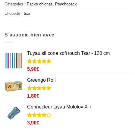
Catégories :
Packs chichas
,
Psychopack
Étiquette :
tsar
S’associe bien avec
Tuyau silicone soft touch Tsar - 120 cm
Noté
25
5
sur
5,90
€
5 basé sur
notations
Greengo Roll
client
Noté
1
5
sur
1,80
€
5 basé sur
notation
Connecteur tuyau Molotov X +
client
Noté
2
4
3,90
€
sur 5
basé sur