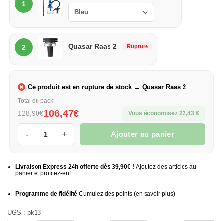
Tsar
1
Molotov
X+
Quasar
Quasar Raas 2
Rupture
2
Raas
2
Ce produit est en rupture de stock → Quasar Raas 2
Total du pack
106,47€
128,90€
Vous économisez 22,43 €
Ajouter au panier
quantité de Psychopack Tsar Molotov X+ x Quasar
Livraison Express 24h offerte dès 39,90€ !
Ajoutez des articles au
panier et profitez-en!
Programme de fidélité
Cumulez des points (
en savoir plus
)
UGS :
pk13