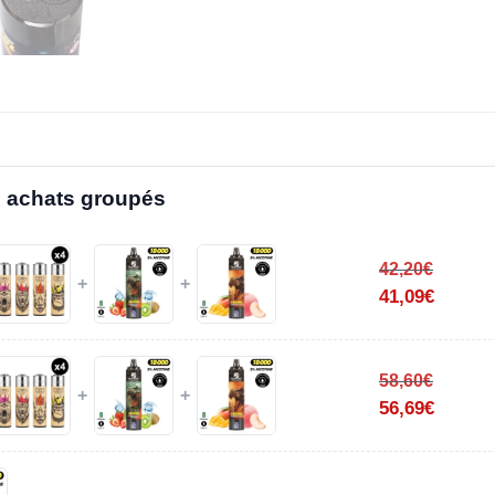
 achats groupés
42,20
€
+
+
41,09
€
58,60
€
+
+
56,69
€