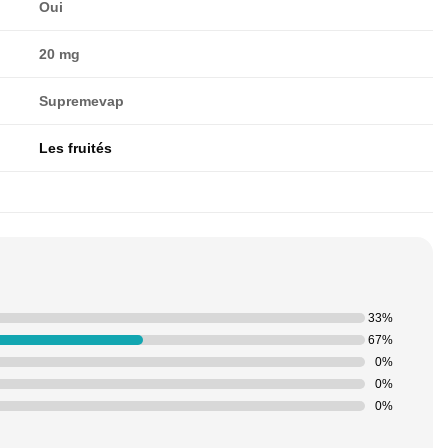
Oui
20 mg
Supremevap
Les fruités
33%
67%
0%
0%
0%