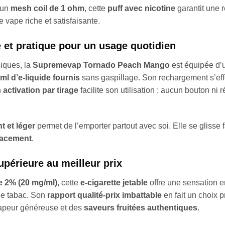
 un
mesh coil de 1 ohm
, cette
puff avec nicotine
garantit une 
vape riche et satisfaisante.
 et pratique pour un usage quotidien
siques, la
Supremevap Tornado Peach Mango
est équipée d
ml d’e-liquide fournis
sans gaspillage. Son rechargement s’ef
n
activation par tirage
facilite son utilisation : aucun bouton ni 
t et léger
permet de l’emporter partout avec soi. Elle se glisse 
lacement
.
upérieure au meilleur prix
e 2% (20 mg/ml)
, cette
e-cigarette jetable
offre une sensation en
de tabac. Son
rapport qualité-prix imbattable
en fait un choix 
apeur généreuse et des
saveurs fruitées authentiques
.