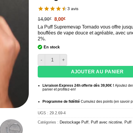
3 avis
Le
Le
14,90
€
8,00
€
prix
prix
La Puff Supremevap Tornado vous offre jusq
initial
actuel
bouffées de vape douce et agréable, avec une
était :
est :
14,90€.
8,00€.
2%.
En stock
quantité de Puff 18000 2% Nicotine Supremev
AJOUTER AU PANIER
Livraison Express 24h offerte dès 39,90€ !
Ajoutez des
panier et profitez-en!
Programme de fidélité
Cumulez des points (
en savoir p
UGS :
29.2.69-4
Catégories :
Destockage Puff
,
Puff avec nicotine
,
Puff