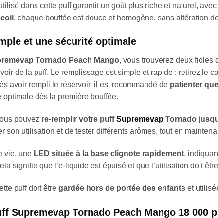
tilisé dans cette puff garantit un goût plus riche et naturel, av
coil
, chaque bouffée est douce et homogène, sans altération de
mple et une sécurité optimale
premevap Tornado Peach Mango
, vous trouverez deux fioles
rvoir de la puff. Le remplissage est simple et rapide : retirez le 
rès avoir rempli le réservoir, il est recommandé de
patienter qu
e optimale dès la première bouffée.
 vous pouvez
re-remplir votre puff
Supremevap
Tornado jusqu’
 son utilisation et de tester différents arômes, tout en mainten
de vie, une
LED située à la base clignote rapidement
, indiquan
la signifie que l’e-liquide est épuisé et que l’utilisation doit être
ette puff doit être
gardée hors de portée des enfants
et utilis
Puff Supremevap Tornado Peach Mango 18 000 p