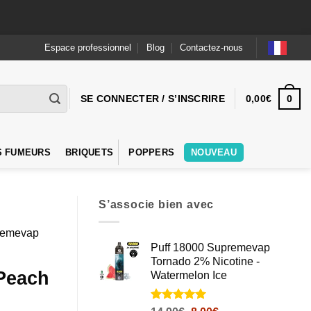
Espace professionnel
Blog
Contactez-nous
0
SE CONNECTER / S’INSCRIRE
0,00
€
S FUMEURS
BRIQUETS
POPPERS
NOUVEAU
S’associe bien avec
remevap
Puff 18000 Supremevap
Tornado 2% Nicotine -
Peach
Watermelon Ice
Noté
5
5
sur