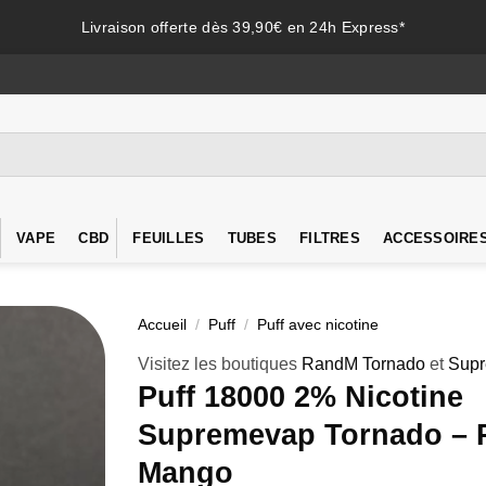
Livraison offerte dès 39,90€ en 24h Express*
VAPE
CBD
FEUILLES
TUBES
FILTRES
ACCESSOIRE
Accueil
/
Puff
/
Puff avec nicotine
Visitez les boutiques
RandM Tornado
et
Sup
Puff 18000 2% Nicotine
Supremevap Tornado – 
Mango