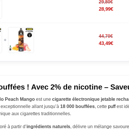
29,80
€
28,99
€
44,70
€
+
43,49
€
ouffées ! Avec 2% de nicotine – Sa
do Peach Mango
est une
cigarette électronique jetable rech
exceptionnelle allant jusqu’à
18 000 bouffées
, cette
puff
est id
ique aux cigarettes traditionnelles.
oré à partir d’
ingrédients naturels
, délivre un mélange savour