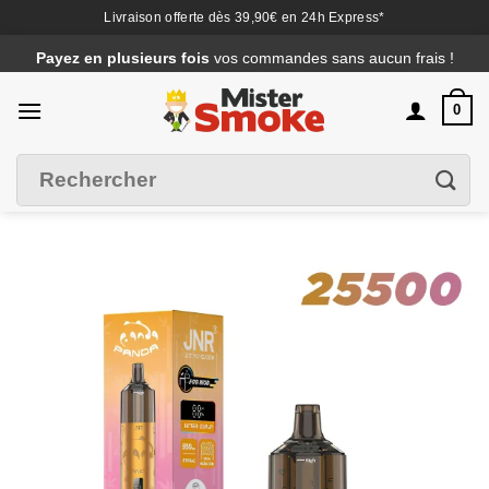
Livraison offerte dès 39,90€ en 24h Express*
Passer
Payez en plusieurs fois
vos commandes sans aucun frais !
au
contenu
0
Recherche
Filtrer
pour :