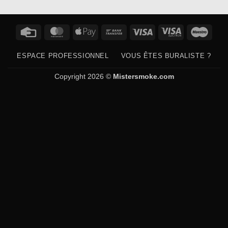
Credit
MasterCard
Apple
Bank
Visa
Visa
Maes
Card
Pay
Transfer
Electron
ESPACE PROFESSIONNEL
VOUS ÊTES BURALISTE ?
Copyright 2026 ©
Mistersmoke.com