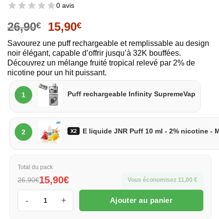
0 avis
26,90
15,90
€
€
Savourez une puff rechargeable et remplissable au design
noir élégant, capable d’offrir jusqu’à 32K bouffées.
Découvrez un mélange fruité tropical relevé par 2% de
nicotine pour un hit puissant.
Puff
Puff rechargeable Infinity SupremeVap
1
Liquide
E liquide JNR Puff 10 ml - 2% nicotine
X2
2
Total du pack
15,90€
26,90€
Vous économisez 11,00 €
Ajouter au panier
quantité de Puff 32k Infinity X JNR Watermelon Mango Peach